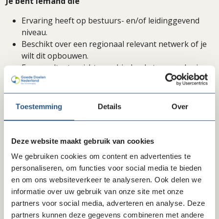
Je bent iemand die
Ervaring heeft op bestuurs- en/of leidinggevend
niveau.
Beschikt over een regionaal relevant netwerk of je
wilt dit opbouwen.
Een resultaatgerichte, verbindende teamspeler is.
Ons aanbod
Toestemming
Details
Over
Wij bieden jou
Een warme organisatie met betrokken en bevlogen
Deze website maakt gebruik van cookies
mensen.
Inspraak in beleid en projecten én ruimte voor je
We gebruiken cookies om content en advertenties te
eigen ideeën.
personaliseren, om functies voor social media te bieden
Nauw contact met het landelijk bureau voor vragen
en om ons websiteverkeer te analyseren. Ook delen we
en ondersteuning.
informatie over uw gebruik van onze site met onze
partners voor social media, adverteren en analyse. Deze
partners kunnen deze gegevens combineren met andere