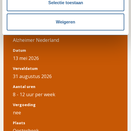
Selectie toestaan
Voorzitter - Afdeling Veluwe
Vallei-Grebbe
Weigeren
Organisatie
Alzheimer Nederland
Datum
13 mei 2026
Vervaldatum
31 augustus 2026
Aantal uren
8 - 12 uur per week
Vergoeding
nee
Plaats
Oosterbeek