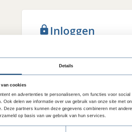
Inloggen
lock
Om verder te kunnen lezen vragen we je om
E-mail
Details
 van cookies
Wachtwoord
ent en advertenties te personaliseren, om functies voor social
. Ook delen we informatie over uw gebruik van onze site met on
e. Deze partners kunnen deze gegevens combineren met andere i
erzameld op basis van uw gebruik van hun services.
Inloggen