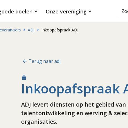
goede doelen
Onze vereniging
everanciers
ADJ
Inkoopafspraak ADJ
Terug naar adj
lock
Inkoopafspraak 
ADJ levert diensten op het gebied van
talentontwikkeling en werving & sele
organisaties.