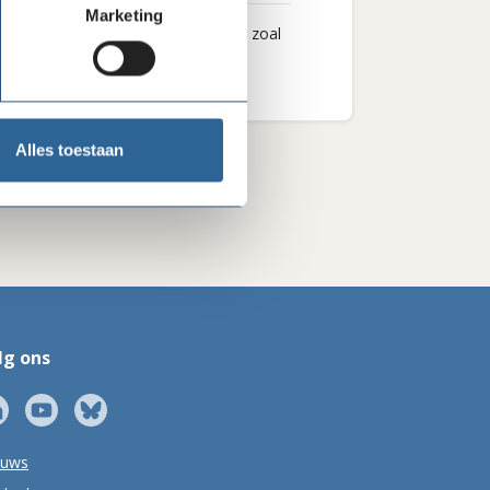
Marketing
en wat we je als brancheorganisatie zoal
Alles toestaan
lg ons
euws