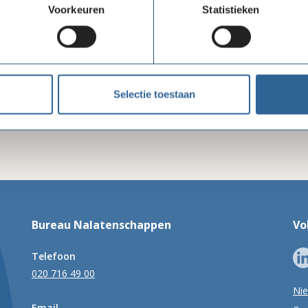
Voorkeuren
Statistieken
Heb je interesse in ons lidmaatschap? Wil je wet
te bieden hebben?
Klik hier
Selectie toestaan
Bureau Nalatenschappen
Vo
Telefoon
020 716 49 00
Ni
Email