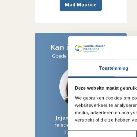
Mail Maurice
Kan ik je helpen?
Goede Doelen Nederland
Toestemming
Deze website maakt gebruik
We gebruiken cookies om cont
websiteverkeer te analyseren
media, adverteren en analys
Jojanneke Brinkman
verstrekt of die ze hebben v
relatiemanager inkoop
020 - 422 99 77
Toestemmingsselectie