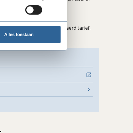
 inzetten tegen een gereduceerd tarief.
High Select (achter de inlog).
Alles toestaan
t