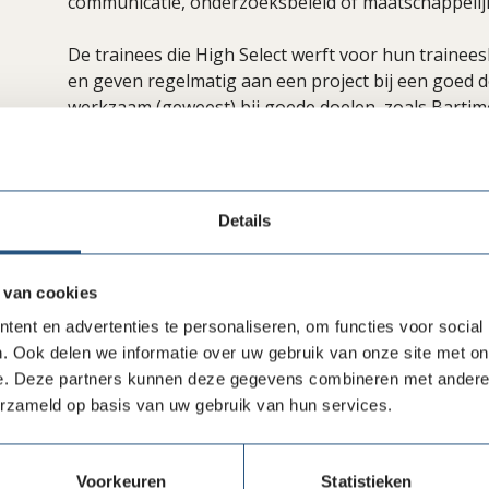
communicatie, onderzoeksbeleid of maatschappeli
De trainees die High Select werft voor hun trainee
en geven regelmatig aan een project bij een goed do
werkzaam (geweest) bij goede doelen, zoals Bartim
Diabetes Fonds en Nationaal Ouderenfonds. Een tr
vanaf 4 tot maximaal 12 maanden. Voor een goeded
tijdelijke inzet van een hoogopgeleide en gemotive
Details
Alle voordelen op een rij
Frisse kijk binnen de organisatie
 van cookies
Flexibiliteit
ent en advertenties te personaliseren, om functies voor social
Tijdelijke ondersteuning
. Ook delen we informatie over uw gebruik van onze site met on
Aantrekkelijke tarieven
e. Deze partners kunnen deze gegevens combineren met andere i
erzameld op basis van uw gebruik van hun services.
High Select is al bijna 25 jaar actief in de sector Z
trainees zijn divers, maar ze zijn allemaal academis
Voorkeuren
Statistieken
bijvoorbeeld aan: bedrijfskunde, marketing, gezon