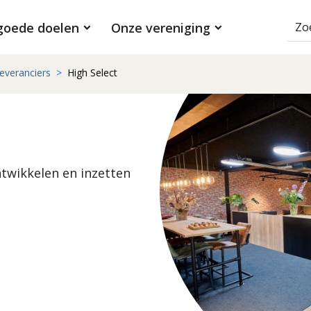
goede doelen
Onze vereniging
everanciers
High Select
ntwikkelen en inzetten