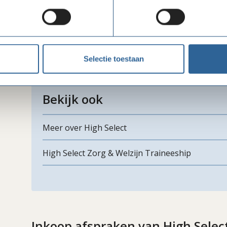
communicatie.
Ledenvoordeel
Leden van Goede Doelen Nederland kunnen trainees
Bekijk het ledenvoordeel bij de inkoopafspraak van 
Selectie toestaan
Bekijk ook
Meer over High Select
High Select Zorg & Welzijn Traineeship
Inkoop afspraken van High Selec