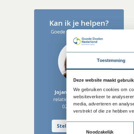
Kan ik je helpen?
Goede Doelen Nederland
Toestemming
Deze website maakt gebruik
We gebruiken cookies om cont
Jojanneke Brinkman
websiteverkeer te analyseren
relatiemanager inkoop
media, adverteren en analys
020 - 422 99 77
verstrekt of die ze hebben v
Toestemmingsselectie
Stel mij een vraag
Noodzakelijk