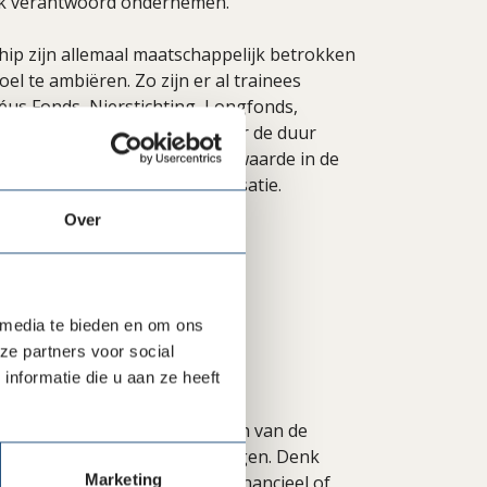
jk verantwoord ondernemen.
ship zijn allemaal maatschappelijk betrokken
el te ambiëren. Zo zijn er al trainees
éus Fonds, Nierstichting, Longfonds,
ainee kan ingezet worden voor de duur
oelenorganisatie zit de meerwaarde in de
erde trainee binnen de organisatie.
Over
 media te bieden en om ons
ze partners voor social
nformatie die u aan ze heeft
org en Welzijn. De achtergronden van de
ch geschoold in diverse richtingen. Denk
Marketing
dheidswetenschappen, HRM, financieel of