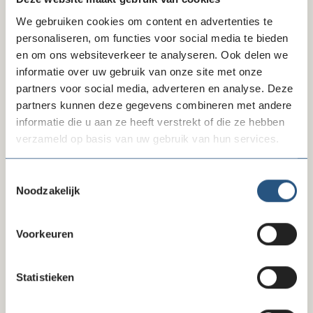
hun organisatie. Er wordt afgesloten met een
ontwikkelvraag voor je eigen organisatie.
We gebruiken cookies om content en advertenties te
Workshop doelrealisatie: monitoring en
personaliseren, om functies voor social media te bieden
evaluatie van de ToC-vragensessie
en om ons websiteverkeer te analyseren. Ook delen we
Deze is voor diegenen die al ervaring hebben met
informatie over uw gebruik van onze site met onze
een ToC en er binnen hun organisatie ook al mee
partners voor social media, adverteren en analyse. Deze
werken.
partners kunnen deze gegevens combineren met andere
De workshop gaat op basis van vragen van
informatie die u aan ze heeft verstrekt of die ze hebben
deelnemers in op instrumenten, methoden en
verzameld op basis van uw gebruik van hun services.
technieken, die behulpzaam zijn bij het monitoren
en evalueren van de ToC. Ook komt aan bod hoe je
Toestemmingsselectie
je organisatie effectief kunt inrichten zodat het
Noodzakelijk
impact en effect-denken gaat leven bij alle
betrokken medewerkers.
Voorkeuren
Beide workshops vinden plaats bij Goede Doelen
Nederland. Mogelijk wil je beide workshops volgen.
Statistieken
De kosten voor leden zijn € 135,- per workshop en voor
niet-leden € 155, - .