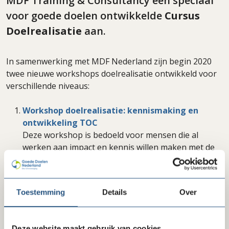
MDF Training & Consultancy een speciaal
voor goede doelen ontwikkelde
Cursus
Doelrealisatie
aan.
In samenwerking met MDF Nederland zijn begin 2020
twee nieuwe workshops doelrealisatie ontwikkeld voor
verschillende niveaus:
Workshop doelrealisatie: kennismaking en
ontwikkeling TOC
Deze workshop is bedoeld voor mensen die al
werken aan impact en kennis willen maken met de
waarde van de Theory of Change (ToC).
De workshop behandelt de achterliggende theorie
van de ToC en haakt daarbij aan op een door de
Toestemming
Details
Over
deelnemer meegebrachte casus. Tijdens deze
workshop zal er ook een goed doel aanwezig zijn,
dat uitleg geeft over de waarde van de ToC voor
Deze website maakt gebruik van cookies