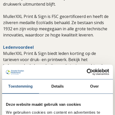
drukwerk uitmuntend blijft.
MullerXXL Print & Sign is FSC gecertificeerd en heeft de
zilveren medaille EcoVadis behaald. Ze bestaan sinds
1932 en zijn volop meegegaan in alle grote technische
innovaties, waardoor ze hoge kwaliteit leveren.
Ledenvoordeel
MullerXXL Print & Sign biedt leden korting op de
tarieven voor druk- en printwerk. Bekijk het
ledenvoordeel, de werkwijze en de tarieven achter de
inlog.
Toestemming
Details
Over
Bekijk ook
Deze website maakt gebruik van cookies
Over drukkerij MullerXXL Print & Sign
We gebruiken cookies om content en advertenties te