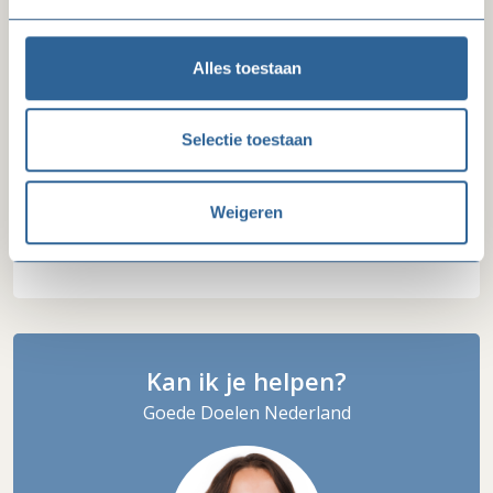
Alles toestaan
Contactpersoon
Kees de Kuijer
Selectie toestaan
accountmanager
T: 06-16 09 34 56
Weigeren
Mail Kees
Kan ik je helpen?
Goede Doelen Nederland