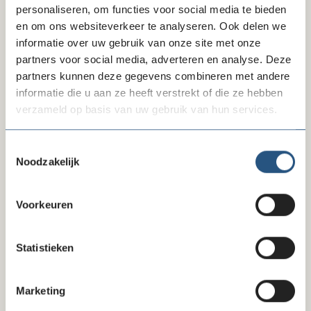
CO2 neutraal ondernemen
personaliseren, om functies voor social media te bieden
en om ons websiteverkeer te analyseren. Ook delen we
informatie over uw gebruik van onze site met onze
partners voor social media, adverteren en analyse. Deze
partners kunnen deze gegevens combineren met andere
informatie die u aan ze heeft verstrekt of die ze hebben
Inkoop afspraken van MullerXXL Print
verzameld op basis van uw gebruik van hun services.
& Sign
Toestemmingsselectie
Noodzakelijk
Inkoopafspraak
MullerXXL Print &
lock
Voorkeuren
Sign
Statistieken
Marketing