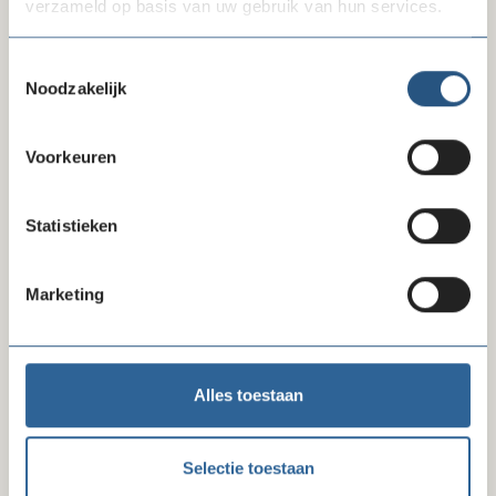
verzameld op basis van uw gebruik van hun services.
Toestemmingsselectie
Noodzakelijk
Voorkeuren
Statistieken
Contactpersoon
Marketing
Joey Veer
accountmanager National Accounts
T: 06 28 31 47 21
Alles toestaan
Mail Joey
Selectie toestaan