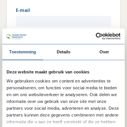
E-mail
Wachtwoord
Toestemming
Details
Over
Wachtwoord vergeten?
Inloggen
Deze website maakt gebruik van cookies
We gebruiken cookies om content en advertenties te
personaliseren, om functies voor social media te bieden
Heb je interesse in ons lidmaatschap? Wil je weten
en om ons websiteverkeer te analyseren. Ook delen we
wat we je als brancheorganisatie zoal te bieden
hebben?
Klik hier
informatie over uw gebruik van onze site met onze
partners voor social media, adverteren en analyse. Deze
partners kunnen deze gegevens combineren met andere
informatie die u aan ze heeft verstrekt of die ze hebben