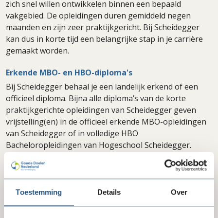
zich snel willen ontwikkelen binnen een bepaald
vakgebied. De opleidingen duren gemiddeld negen
maanden en zijn zeer praktijkgericht. Bij Scheidegger
kan dus in korte tijd een belangrijke stap in je carrière
gemaakt worden.
Erkende MBO- en HBO-diploma's
Bij Scheidegger behaal je een landelijk erkend of een
officieel diploma. Bijna alle diploma’s van de korte
praktijkgerichte opleidingen van Scheidegger geven
vrijstelling(en) in de officieel erkende MBO-opleidingen
van Scheidegger of in volledige HBO
Bacheloropleidingen van Hogeschool Scheidegger.
Daarnaast kun je via Scheidegger erkende diploma’s
halen van de Associatie voor Praktijkexamens.
Aanmelden
Toestemming
Details
Over
Wil je je aanmelden voor trainingen of opleidingen bij
NCOI, Scheidegger, Computrain of SRM? Stuur dan een