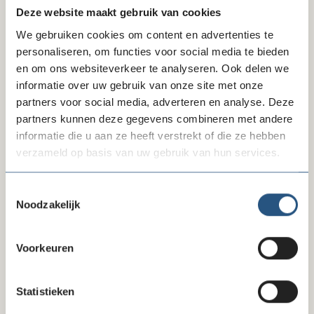
Deze website maakt gebruik van cookies
e-mail met vermelding van de gewenste opleiding,
datum en aanbieder van de opleiding of training naar
We gebruiken cookies om content en advertenties te
zakelijk@nti.nl
. De ledenkorting wordt dan automatisch
personaliseren, om functies voor social media te bieden
verrekend.
en om ons websiteverkeer te analyseren. Ook delen we
informatie over uw gebruik van onze site met onze
Scheidegger is onderdeel van Salta Group (net als
NTI
partners voor social media, adverteren en analyse. Deze
Zakelijk
,
NCOI
,
Computrain
en
SRM
waar ook
partners kunnen deze gegevens combineren met andere
ledenkortingen worden gegeven).
informatie die u aan ze heeft verstrekt of die ze hebben
verzameld op basis van uw gebruik van hun services.
Ledenvoordeel
Bekijk het ledenvoordeel bij de inkoopafspraken (achter
Toestemmingsselectie
de inlog).
Noodzakelijk
Voorkeuren
Bekijk ook
Meer over Scheidegger
Statistieken