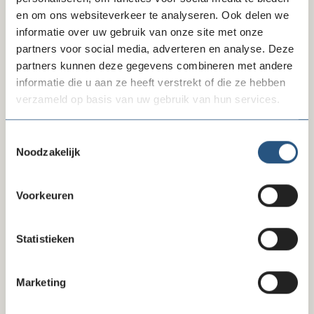
en om ons websiteverkeer te analyseren. Ook delen we
informatie over uw gebruik van onze site met onze
Online periodiek schenken
partners voor social media, adverteren en analyse. Deze
partners kunnen deze gegevens combineren met andere
informatie die u aan ze heeft verstrekt of die ze hebben
verzameld op basis van uw gebruik van hun services.
Inkoop afspraken van Seneca
Toestemmingsselectie
Noodzakelijk
Inkoopafspraak
Voorkeuren
lock
Seneca
Statistieken
Marketing