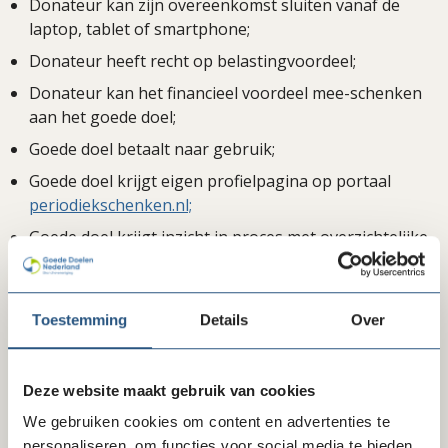
Donateur kan zijn overeenkomst sluiten vanaf de
laptop, tablet of smartphone;
Donateur heeft recht op belastingvoordeel;
Donateur kan het financieel voordeel mee-schenken
aan het goede doel;
Goede doel betaalt naar gebruik;
Goede doel krijgt eigen profielpagina op portaal
periodiekschenken.nl;
Goede doel krijgt inzicht in proces met overzichtelijke
statistieken.
Ledenvoordeel
Toestemming
Details
Over
Bekijk de tarieven en het ledenvoordeel bij de
inkoopafspraken van Seneca (achter de inlog).
Deze website maakt gebruik van cookies
We gebruiken cookies om content en advertenties te
Bekijk ook
personaliseren, om functies voor social media te bieden