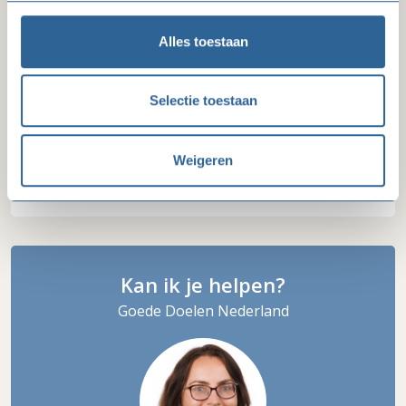
Contactpersoon
Alles toestaan
Thijs Link
marketing & communication advisor
Selectie toestaan
T: 070 33 64 600
Mail Thijs
Weigeren
Kan ik je helpen?
Goede Doelen Nederland