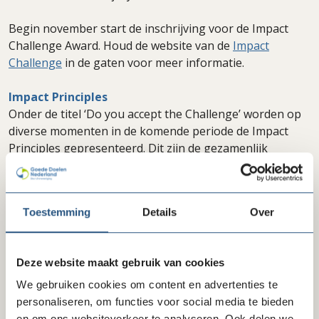
Begin november start de inschrijving voor de Impact
Challenge Award. Houd de website van de
Impact
Challenge
in de gaten voor meer informatie.
Impact Principles
Onder de titel ‘Do you accept the Challenge’ worden op
diverse momenten in de komende periode de Impact
Principles gepresenteerd. Dit zijn de gezamenlijk
geformuleerde vertrekpunten voor impactgericht
werken. Door de principles te onderschrijven, willen we
alle Goede Doelen inspireren om actief aan de slag te
Toestemming
Details
Over
gaan met impactgericht werken. Op die manier werken
we stap voor stap aan het impactvol bijdragen aan een
betere, duurzame wereld.
Deze website maakt gebruik van cookies
We gebruiken cookies om content en advertenties te
Delen via LinkedIn
Delen via Facebook
personaliseren, om functies voor social media te bieden
Delen
en om ons websiteverkeer te analyseren. Ook delen we