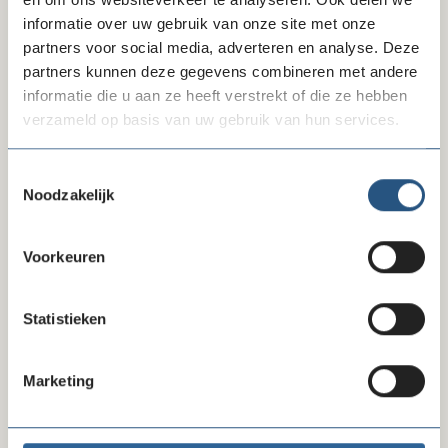
informatie over uw gebruik van onze site met onze
partners voor social media, adverteren en analyse. Deze
partners kunnen deze gegevens combineren met andere
Laatste ledenberichten
informatie die u aan ze heeft verstrekt of die ze hebben
verzameld op basis van uw gebruik van hun services.
Toestemmingsselectie
Noodzakelijk
Voorkeuren
Statistieken
06-08-26
lock
Uitbreiding zorgcollectief: nu 8
Marketing
zorgverzekeraars