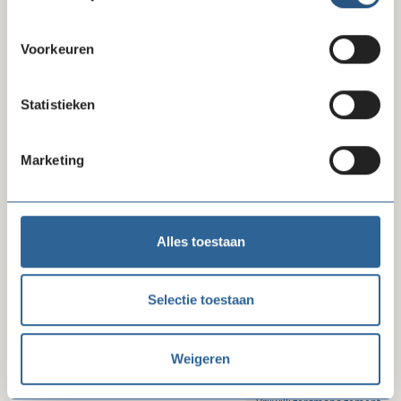
Delen
Voorkeuren
Laatste ledenberichten
Statistieken
Marketing
Alles toestaan
Selectie toestaan
04-08-26
Landelijke wervingsactie voor vrijwilligers
Weigeren
op 24 september 2026