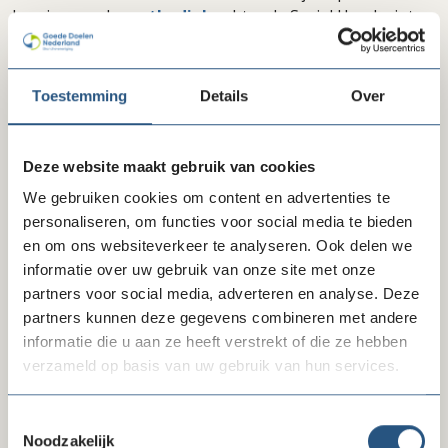
lees je over de
methodiek
achter de Social Handprint.
Korting voor leden van Goede Doelen Nederland
Leden van Goede Doelen Nederland ontvangen korting
Toestemming
Details
Over
op een Social Handprint meting (de
ledentarieven
vind
je hier achter de inlog).
Deze website maakt gebruik van cookies
Meer weten? Neem dan contact op via
We gebruiken cookies om content en advertenties te
info@socialhandprint.com
.
personaliseren, om functies voor social media te bieden
en om ons websiteverkeer te analyseren. Ook delen we
Goede Doelen Nederland heeft met meer dan 50
informatie over uw gebruik van onze site met onze
leveranciers ledenvoordeel afgesproken. Deze
partners voor social media, adverteren en analyse. Deze
voordelen zijn exclusief toegankelijk voor leden. Bekijk
partners kunnen deze gegevens combineren met andere
alle inkoopafspraken
, verdeeld over 10 categorieën.
informatie die u aan ze heeft verstrekt of die ze hebben
Tarieven en kortingen staan meestal achter de inlog, en
verzameld op basis van uw gebruik van hun services.
zijn alleen toegankelijk voor leden.
Toestemmingsselectie
Noodzakelijk
Delen via LinkedIn
Delen via Facebook