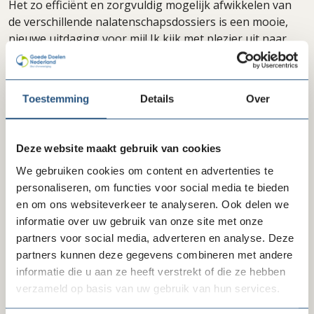
Het zo efficiënt en zorgvuldig mogelijk afwikkelen van
de verschillende nalatenschapsdossiers is een mooie,
nieuwe uitdaging voor mij! Ik kijk met plezier uit naar
het samenwerken met de nieuwe collega’s.’’
Toestemming
Details
Over
Delen via LinkedIn
Delen via Facebook
Delen
Deze website maakt gebruik van cookies
We gebruiken cookies om content en advertenties te
Laatste ledenberichten
personaliseren, om functies voor social media te bieden
en om ons websiteverkeer te analyseren. Ook delen we
informatie over uw gebruik van onze site met onze
partners voor social media, adverteren en analyse. Deze
partners kunnen deze gegevens combineren met andere
informatie die u aan ze heeft verstrekt of die ze hebben
verzameld op basis van uw gebruik van hun services.