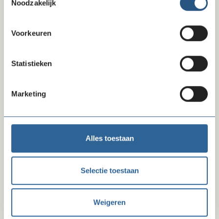
06-08-26
Noodzakelijk
lock
Uitbreiding zorgcollectief: nu 8
zorgverzekeraars
Voorkeuren
Statistieken
Marketing
Alles toestaan
04-08-26
lock
Selectie toestaan
Bespaar op afvalinzameling met Renewi
Inkoop
Weigeren