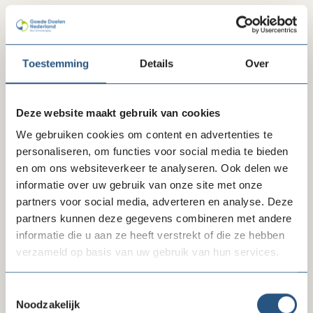
Delen via LinkedIn
Delen via Facebook
Delen
Toestemming
Details
Over
Deze website maakt gebruik van cookies
Laatste ledenberichten
We gebruiken cookies om content en advertenties te
personaliseren, om functies voor social media te bieden
en om ons websiteverkeer te analyseren. Ook delen we
informatie over uw gebruik van onze site met onze
partners voor social media, adverteren en analyse. Deze
partners kunnen deze gegevens combineren met andere
informatie die u aan ze heeft verstrekt of die ze hebben
verzameld op basis van uw gebruik van hun services.
06-08-26
Toestemmingsselectie
lock
Noodzakelijk
Uitbreiding zorgcollectief: nu 8