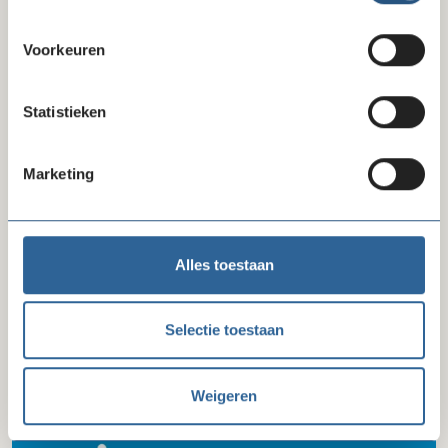
zorgverzekeraars
Voorkeuren
Statistieken
Marketing
Alles toestaan
04-08-26
lock
Selectie toestaan
Bespaar op afvalinzameling met Renewi
Inkoop
Weigeren