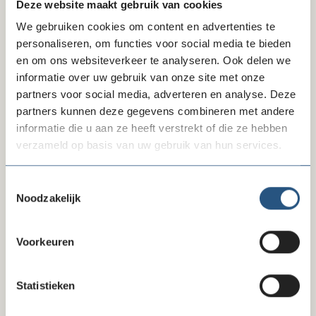
Deze website maakt gebruik van cookies
We gebruiken cookies om content en advertenties te
personaliseren, om functies voor social media te bieden
en om ons websiteverkeer te analyseren. Ook delen we
06-08-26
lock
informatie over uw gebruik van onze site met onze
Uitbreiding zorgcollectief: nu 8
partners voor social media, adverteren en analyse. Deze
zorgverzekeraars
partners kunnen deze gegevens combineren met andere
informatie die u aan ze heeft verstrekt of die ze hebben
verzameld op basis van uw gebruik van hun services.
Toestemmingsselectie
Noodzakelijk
Voorkeuren
Statistieken
04-08-26