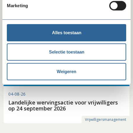
lock
Marketing
Bespaar op afvalinzameling met Renewi
Inkoop
Alles toestaan
Selectie toestaan
Weigeren
04-08-26
Landelijke wervingsactie voor vrijwilligers
op 24 september 2026
Vrijwilligersmanagement