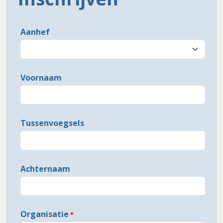
Freeform
Leave
Aanhef
Check
this
field
blank
Voornaam
Tussenvoegsels
Achternaam
Organisatie