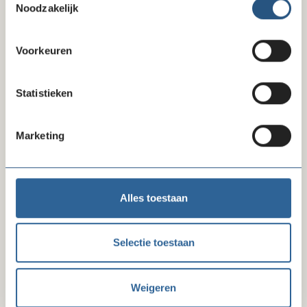
Noodzakelijk
Wanneer
Voorkeuren
01 juni 2026
10:00 - 10:30
Statistieken
Waar
Online
Marketing
Inschrijven
Alles toestaan
Selectie toestaan
Kan ik je helpen?
Weigeren