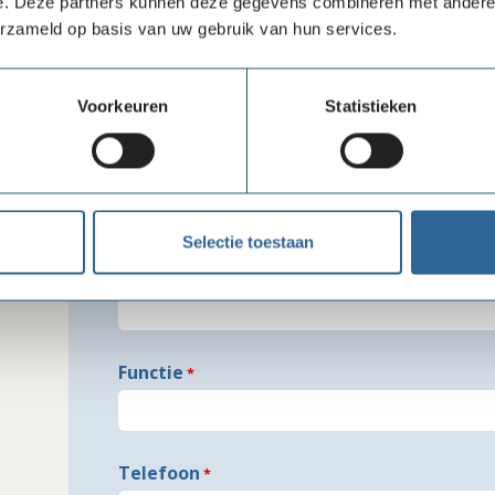
e. Deze partners kunnen deze gegevens combineren met andere i
erzameld op basis van uw gebruik van hun services.
Freeform
Leave
Aanhef
V
Check
this
Voorkeuren
Statistieken
field
blank
Tussenvoegsels
A
Selectie toestaan
Organisatie
Functie
Telefoon