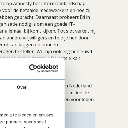
waarop Amnesty het informatielandschap
e voor de betaalde medewerkers en hoe zij
ebben gebracht. Daarnaast probeert Ed in
anisatie nodig is om een goede IT-
 allemaal bij komt kijken. Tot slot vertelt hij
aan andere vrijwilligers en hoe je hen door
eerd kan krijgen en houden.
vragen te stellen. We zijn ook erg benieuwd
g met elkaar in gesprek. De sessie kan
jwilligersmanagers.
lijk voor leden van Goede Doelen Nederland.
Over
d aan de sessie een Zoomlink om deel te
name is achteraf terug te zien voor leden.
 media te bieden en om ons
ze partners voor social