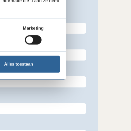
nformatie die u aan ze heeft
oornaam
Marketing
chternaam
Alles toestaan