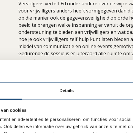
Vervolgens vertelt Ed onder andere over de wijze 
voor vrijwilligers anders heeft vormgegeven dan di
op die manier ook de gegevensveiligheid op orde h
beeld te brengen welke inspanning er vanuit de org
ondersteuning te bieden aan vrijwilligers en wat daar
hoe je ook vrijwilligers zelf hulp kunt laten bieden 
middel van communicatie en online events gemotiv
Gedurende de sessie is er uiteraard alle ruimte om 
naar jullie eigen ervaringen en gaan hierover graa
interssant zijn voor zowel ICT professionals als vri
PRAKTISCHE INFORMATIE
Deelname is gratis. Deze online sessie is toeganke
Details
Na aanmelding ontvang je enkele dagen voorafgaan
kunnen nemen. De sessie wordt opgenomen en de op
 van cookies
ent en advertenties te personaliseren, om functies voor social
. Ook delen we informatie over uw gebruik van onze site met on
Inschrijven