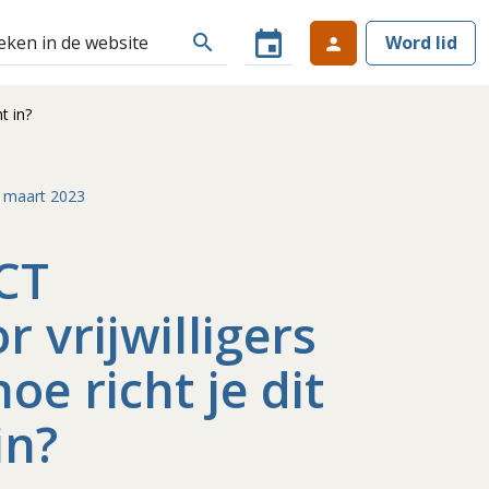
event
search
Word lid
person
t in?
 maart 2023
ICT
 vrijwilligers
oe richt je dit
in?