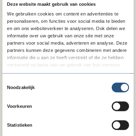
Deze website maakt gebruik van cookies
te bouwen bij partners, financiers en je achterban.
Verder werk je zo goed mogelijk samen met andere
We gebruiken cookies om content en advertenties te
afdelingen (met vaak een verschillende insteek), collega-
personaliseren, om functies voor social media te bieden
organisaties, stakeholders en de doelgroep zelf om je
en om ons websiteverkeer te analyseren. Ook delen we
impact te vergroten
informatie over uw gebruik van onze site met onze
partners voor social media, adverteren en analyse. Deze
Programma
partners kunnen deze gegevens combineren met andere
Bekijk via de link hieronder het programma en de
informatie die u aan ze heeft verstrekt of die ze hebben
tafelleiders in detail.
verzameld op basis van uw gebruik van hun services.
LET OP: deze bijeenkomst is vol en de inschrijving is
Toestemmingsselectie
gesloten.
Noodzakelijk
Bekijk ook
Voorkeuren
Programma
Statistieken