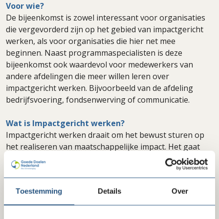
Voor wie?
De bijeenkomst is zowel interessant voor organisaties
die vergevorderd zijn op het gebied van impactgericht
werken, als voor organisaties die hier net mee
beginnen. Naast programmaspecialisten is deze
bijeenkomst ook waardevol voor medewerkers van
andere afdelingen die meer willen leren over
impactgericht werken. Bijvoorbeeld van de afdeling
bedrijfsvoering, fondsenwerving of communicatie.
Wat is Impactgericht werken?
Impactgericht werken draait om het bewust sturen op
het realiseren van maatschappelijke impact. Het gaat
erom dat je niet alleen kijkt naar wat je doet (activiteiten)
of wat dat oplevert (resultaten/output), maar vooral wat
daarvan het effect is op de samenleving of je doelgroep
Toestemming
Details
Over
(de daadwerkelijke impact). Je gebruikt evaluaties en
feedback om continu te leren en te verbeteren, en je
bent transparant over je resultaten om vertrouwen op