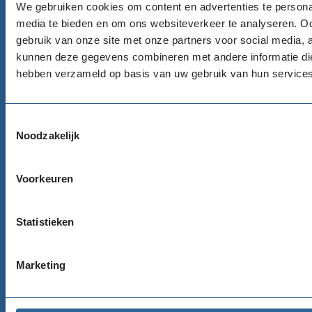
We gebruiken cookies om content en advertenties te personal
020 422 99 77
media te bieden en om ons websiteverkeer te analyseren. Oo
gebruik van onze site met onze partners voor social media, 
Email
kunnen deze gegevens combineren met andere informatie die 
info@goededoelennederland.nl
hebben verzameld op basis van uw gebruik van hun services
Adres
100 Watt gebouw
Toestemmingsselectie
Noodzakelijk
James Wattstraat 100, 5e etage
1097 DM Amsterdam
Route
Voorkeuren
Statistieken
Bureau Nalatenschappen
Telefoon
Marketing
020 716 49 00
Email