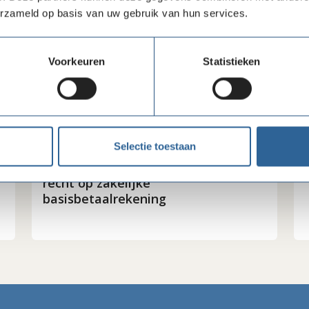
erzameld op basis van uw gebruik van hun services.
Voorkeuren
Statistieken
Selectie toestaan
09-07-26
Beëindiging convenant na invoering
recht op zakelijke
basisbetaalrekening