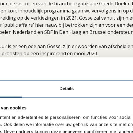
nnen de sector en van de brancheorganisatie Goede Doelen
een kort inhoudelijk programma gaan we vervolgens in op d
reiding op de verkiezingen in 2021. Gosse zal vanuit zijn nie
 ‘public affairs’ hier nauw bij betrokken zijn en voor een deel
oelen Nederland en SBF in Den Haag en Brussel ondersteun
uur is er een ode aan Gosse, zijn er woorden van afscheid en
 proosten op een inspirerend en mooi 2020.
via
aanmelden@goededoelennederland.nl
en aangeven of je 
 bent of alleen bij de borrel (vanaf 16.30 uur).
Details
len via LinkedIn
Delen via Facebook
 van cookies
ent en advertenties te personaliseren, om functies voor social
. Ook delen we informatie over uw gebruik van onze site met on
e. Deze partners kunnen deze gegevens combineren met andere i