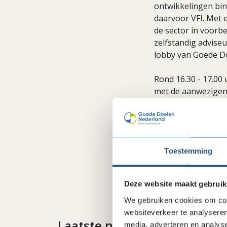
ontwikkelingen bi
daarvoor VFI. Met 
de sector in voorbe
zelfstandig adviseur
lobby van Goede D
Rond 16.30 - 17.00 
met de aanwezigen
Graag aanmelden 
programma aanwezig
Toestemming
De
Delen
Deze website maakt gebruik
We gebruiken cookies om cont
websiteverkeer te analyseren
Laatste nieuws
media, adverteren en analys