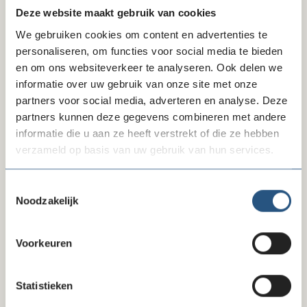
de uitvoerbaarheid in de praktijk;
Deze website maakt gebruik van cookies
de vraag of de voorgestelde maatregelen in
We gebruiken cookies om content en advertenties te
verhouding staan tot het beoogde doel;
personaliseren, om functies voor social media te bieden
de rol van de burgemeester, die onvoldoende verband
en om ons websiteverkeer te analyseren. Ook delen we
lijkt te houden met acute openbare ordehandhaving,
informatie over uw gebruik van onze site met onze
en de neutraliteit van de burgemeester;
partners voor social media, adverteren en analyse. Deze
het gebrek aan duidelijke onderbouwing van het
partners kunnen deze gegevens combineren met andere
begrip
ondermijning
.
informatie die u aan ze heeft verstrekt of die ze hebben
verzameld op basis van uw gebruik van hun services.
Vervolg: stemming op 24 maart
Goede Doelen Nederland onderschrijft het belang van
Toestemmingsselectie
een veilige samenleving en een goede bescherming van
Noodzakelijk
onze democratische rechtsstaat. Wij, samen onze
achterban en met de brede groep van
(koepel)organisaties zoals de FIN, NOC*NSF, Human
Voorkeuren
Security Collective, Vereniging VrijwilligerswerkNL en
European Center for Not-for-Profit Law, vinden dat er
Statistieken
onvoldoende bewijs is geleverd dat deze wet
noodzakelijk is.