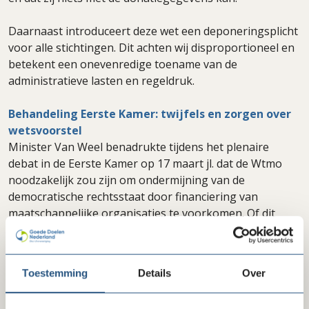
Daarnaast introduceert deze wet een deponeringsplicht
voor alle stichtingen. Dit achten wij disproportioneel en
betekent een onevenredige toename van de
administratieve lasten en regeldruk.
Behandeling Eerste Kamer: twijfels en zorgen over
wetsvoorstel
Minister Van Weel benadrukte tijdens het plenaire
debat in de Eerste Kamer op 17 maart jl. dat de Wtmo
noodzakelijk zou zijn om ondermijning van de
democratische rechtsstaat door financiering van
maatschappelijke organisaties te voorkomen. Of dit
wetsvoorstel daarvoor het juiste middel is, betwijfelde
een groot deel van de Kamerleden.
Toestemming
Details
Over
Veel Kamerleden plaatsten vraagtekens bij:
de proportionaliteit van het wetsvoorstel;