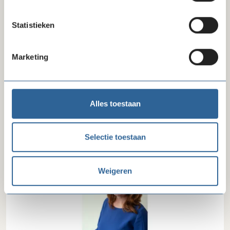
Statistieken
Marketing
09-07-26
Beëindiging convenant na invoering recht
Alles toestaan
op zakelijke basisbetaalrekening
Selectie toestaan
Weigeren