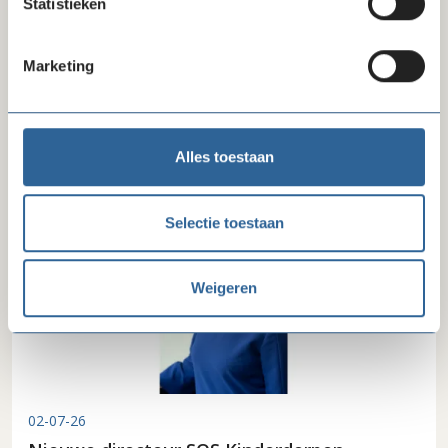
Statistieken
09-07-26
Marketing
Beëindiging convenant na invoering recht
op zakelijke basisbetaalrekening
Alles toestaan
Selectie toestaan
Weigeren
02-07-26