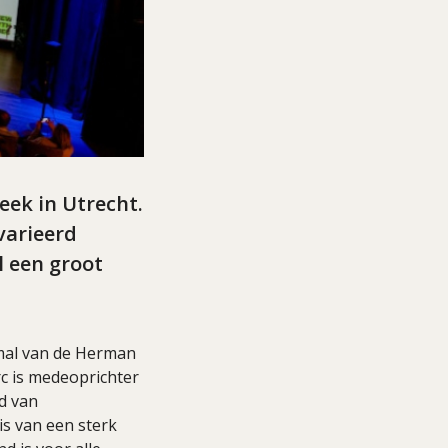
eek in Utrecht.
varieerd
l een groot
mal van de Herman
c is medeoprichter
d van
 is van een sterk