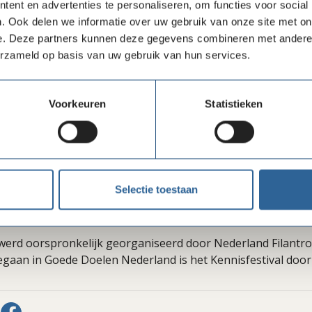
ent en advertenties te personaliseren, om functies voor social
. Ook delen we informatie over uw gebruik van onze site met on
e. Deze partners kunnen deze gegevens combineren met andere i
erzameld op basis van uw gebruik van hun services.
Voorkeuren
Statistieken
a was er een gezellige borrel in het Restaurant van de Bi
twerkt werd. Het was pas na 19.00 uur toen de laatste deel
ieten. Wij kijken terug op een geslaagde dag. We danken all
or hun bijdrage en zien iedereen graag terug in 2024!
Selectie toestaan
genieten? Bekijk
hier
alle foto’s van het Kennisfestival 2023.
 werd oorspronkelijk georganiseerd door Nederland Filantro
gaan in Goede Doelen Nederland is het Kennisfestival door
len via LinkedIn
Delen via Facebook