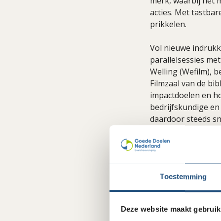
merk, waarbij het 
acties. Met tastbar
prikkelen.
Vol nieuwe indrukk
parallelsessies m
Welling (Wefilm), 
Filmzaal van de bib
impactdoelen en ho
bedrijfskundige en
daardoor steeds sn
volledige program
Toestemming
Deze website maakt gebruik