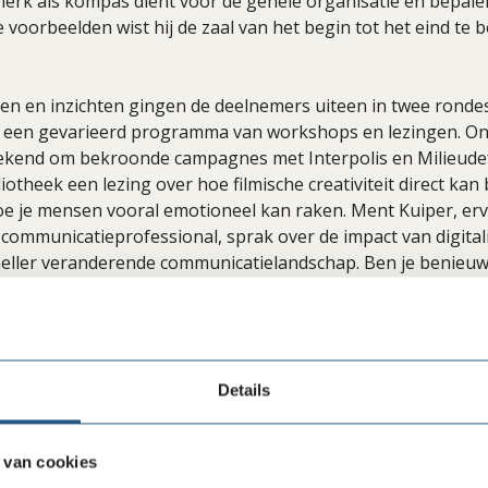
merk als kompas dient voor de gehele organisatie en bepalen
e voorbeelden wist hij de zaal van het begin tot het eind te 
en en inzichten gingen de deelnemers uiteen in twee rondes
et een gevarieerd programma van workshops en lezingen. O
bekend om bekroonde campagnes met Interpolis en Milieudefe
liotheek een lezing over hoe filmische creativiteit direct kan
e je mensen vooral emotioneel kan raken. Ment Kuiper, er
 communicatieprofessional, sprak over de impact van digital
eller veranderende communicatielandschap. Ben je benieuw
ma? Je kunt
hier
alles teruglezen over de sessies en sprekers
Details
 van cookies