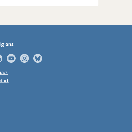
lg ons
euws
tact