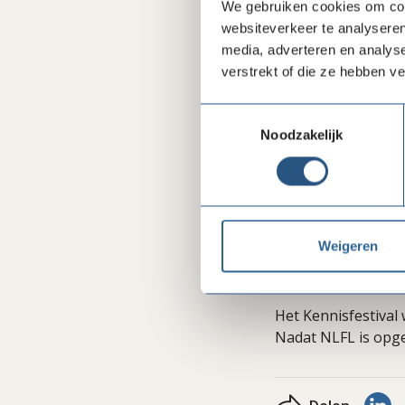
We gebruiken cookies om cont
websiteverkeer te analyseren
media, adverteren en analys
verstrekt of die ze hebben v
Toestemmingsselectie
Noodzakelijk
Na het dagprogramm
bijgepraat en gene
Kennisfestival verl
gasten hartelijk vo
Weigeren
Wil je nog even na
Het Kennisfestival
Nadat NLFL is opge
De