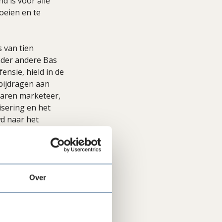
d is voor alle
boeien en te
 van tien
nder andere Bas
nsie, hield in de
 bijdragen aan
varen marketeer,
isering en het
d naar het
.
Over