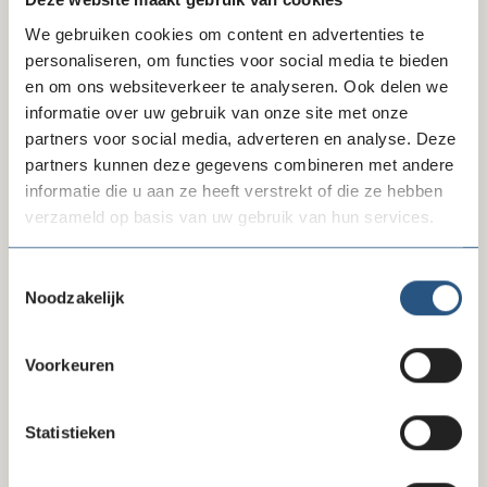
We gebruiken cookies om content en advertenties te
personaliseren, om functies voor social media te bieden
10-07-26
en om ons websiteverkeer te analyseren. Ook delen we
Reactie FD-artikel gegevensverzameling
informatie over uw gebruik van onze site met onze
partners voor social media, adverteren en analyse. Deze
partners kunnen deze gegevens combineren met andere
informatie die u aan ze heeft verstrekt of die ze hebben
verzameld op basis van uw gebruik van hun services.
Toestemmingsselectie
Noodzakelijk
Voorkeuren
Statistieken
09-07-26
Beëindiging convenant na invoering recht