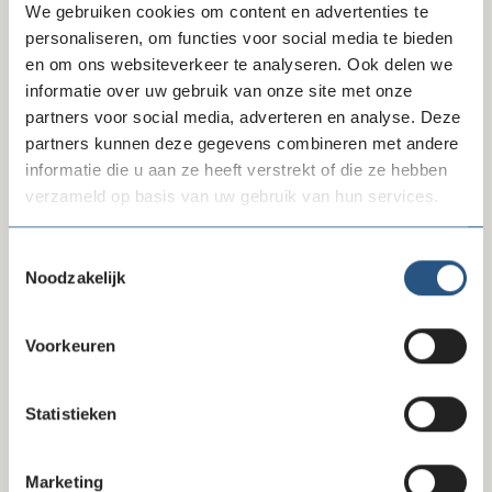
We gebruiken cookies om content en advertenties te
10-07-26
personaliseren, om functies voor social media te bieden
en om ons websiteverkeer te analyseren. Ook delen we
Reactie FD-artikel gegevensverzameling
informatie over uw gebruik van onze site met onze
partners voor social media, adverteren en analyse. Deze
partners kunnen deze gegevens combineren met andere
informatie die u aan ze heeft verstrekt of die ze hebben
verzameld op basis van uw gebruik van hun services.
Toestemmingsselectie
Noodzakelijk
Voorkeuren
09-07-26
Statistieken
Beëindiging convenant na invoering recht
op zakelijke basisbetaalrekening
Marketing