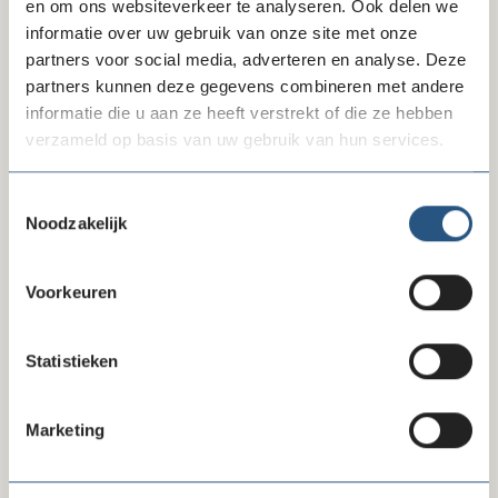
en om ons websiteverkeer te analyseren. Ook delen we
informatie over uw gebruik van onze site met onze
partners voor social media, adverteren en analyse. Deze
partners kunnen deze gegevens combineren met andere
informatie die u aan ze heeft verstrekt of die ze hebben
verzameld op basis van uw gebruik van hun services.
Toestemmingsselectie
Noodzakelijk
09-07-26
Voorkeuren
Beëindiging convenant na invoering recht
op zakelijke basisbetaalrekening
Statistieken
Marketing