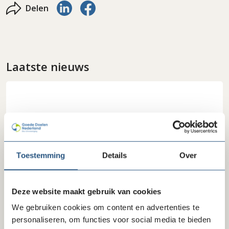
Delen via LinkedIn
Delen via Facebook
Delen
Laatste nieuws
Toestemming
Details
Over
Deze website maakt gebruik van cookies
10-07-26
Reactie FD-artikel gegevensverzameling
We gebruiken cookies om content en advertenties te
personaliseren, om functies voor social media te bieden