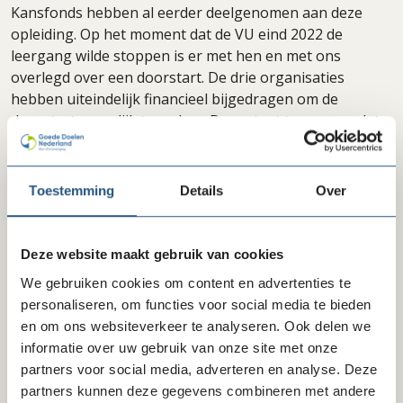
Kansfonds hebben al eerder deelgenomen aan deze
opleiding. Op het moment dat de VU eind 2022 de
leergang wilde stoppen is er met hen en met ons
overlegd over een doorstart. De drie organisaties
hebben uiteindelijk financieel bijgedragen om de
doorstart mogelijk te maken. Daar staat tegenover dat
de opleiding inhoudelijk verbeterd is en er een
exclusieve korting (20%) voor leden van Goede Doelen
Nederland geldt.
Toestemming
Details
Over
Delen via LinkedIn
Delen via Facebook
Delen
Deze website maakt gebruik van cookies
We gebruiken cookies om content en advertenties te
personaliseren, om functies voor social media te bieden
en om ons websiteverkeer te analyseren. Ook delen we
informatie over uw gebruik van onze site met onze
Laatste nieuws
partners voor social media, adverteren en analyse. Deze
partners kunnen deze gegevens combineren met andere