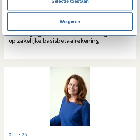
Selectie toestaan
Weigeren
09-07-26
Beëindiging convenant na invoering recht
op zakelijke basisbetaalrekening
02-07-26