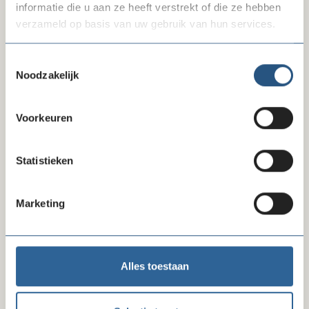
informatie die u aan ze heeft verstrekt of die ze hebben
verzameld op basis van uw gebruik van hun services.
Toestemmingsselectie
Noodzakelijk
Voorkeuren
10-07-26
Reactie FD-artikel gegevensverzameling
Statistieken
Marketing
Alles toestaan