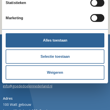
Statistieken
Wetenschappelijk onderzoek Geven in Nederland
Marketing
Alles toestaan
Goede Doelen Nederland
Selectie toestaan
Telefoon
020 422 99 77
Weigeren
Email
info@goededoelennederland.nl
Adres
100 Watt gebouw