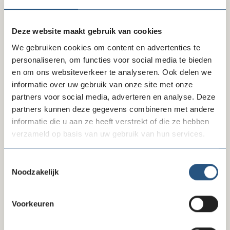
Deze website maakt gebruik van cookies
We gebruiken cookies om content en advertenties te
personaliseren, om functies voor social media te bieden
en om ons websiteverkeer te analyseren. Ook delen we
Onderzoek en publicaties
informatie over uw gebruik van onze site met onze
partners voor social media, adverteren en analyse. Deze
partners kunnen deze gegevens combineren met andere
Directiesalarissen goede doelen
informatie die u aan ze heeft verstrekt of die ze hebben
'Hoe zit het? De introductie in de sector van goeddoen'
verzameld op basis van uw gebruik van hun services.
Feiten & cijfers over goede doelen
Toestemmingsselectie
Noodzakelijk
Goede Doelen Gids
Goede doelen zijn onmisbaar voor dieren.
Voorkeuren
Wat maakt goede doelen onmisbaar voor onze samenleving