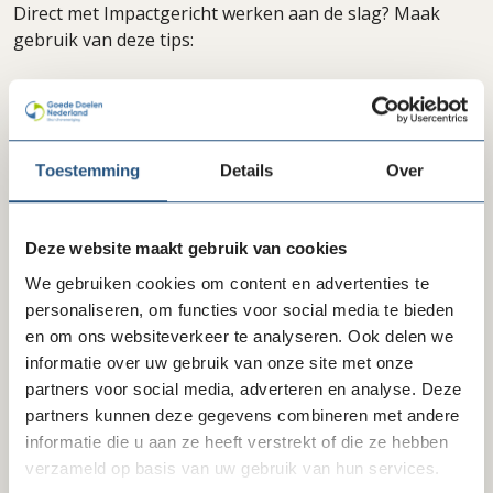
Direct met Impactgericht werken aan de slag? Maak
gebruik van deze tips:
Test hoe impactgericht jouw organisatie werkt met
de
zelftoets van MDF
Gebruik de praktische online
handleiding
impactwijzer.nl
Toestemming
Details
Over
Stel vragen aan collega’s: sluit je aan bij de
online
community Impactgericht werken
Deze website maakt gebruik van cookies
Bekijk hieronder bij ‘Downloads’ de tafelinzichten van de
We gebruiken cookies om content en advertenties te
rondetafelbijeenkomst op 18 juni en die van vorig jaar.
personaliseren, om functies voor social media te bieden
en om ons websiteverkeer te analyseren. Ook delen we
informatie over uw gebruik van onze site met onze
Downloads
partners voor social media, adverteren en analyse. Deze
partners kunnen deze gegevens combineren met andere
Tafelinzichten Rondetafelbijeenkomst
informatie die u aan ze heeft verstrekt of die ze hebben
lock
Impactgericht werken | 18 juni 2024
verzameld op basis van uw gebruik van hun services.