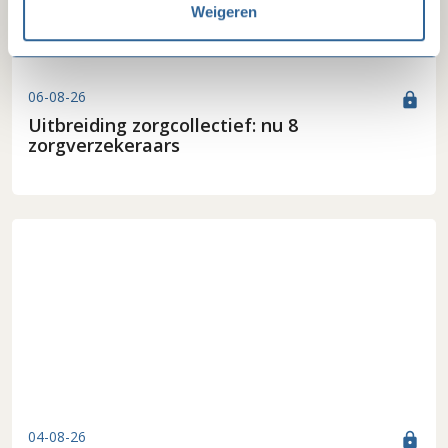
Weigeren
06-08-26
lock
Uitbreiding zorgcollectief: nu 8
zorgverzekeraars
04-08-26
lock