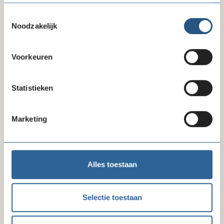
Tafelinizchten Rondetafelbijeenkomst
lock
Toestemmingsselectie
Impactgericht werken | 17 april 2023
Noodzakelijk
Voorkeuren
Statistieken
Delen via LinkedIn
Delen via Facebook
Delen
Marketing
Laatste ledenberichten
Alles toestaan
Selectie toestaan