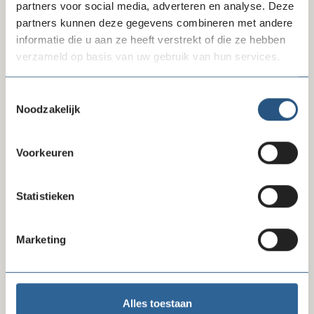
partners voor social media, adverteren en analyse. Deze
partners kunnen deze gegevens combineren met andere
Laatste ledenberichten
informatie die u aan ze heeft verstrekt of die ze hebben
verzameld op basis van uw gebruik van hun services.
Toestemmingsselectie
Noodzakelijk
Voorkeuren
Statistieken
06-08-26
lock
Uitbreiding zorgcollectief: nu 8
Marketing
zorgverzekeraars
Alles toestaan