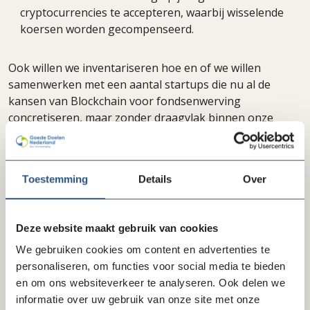
cryptocurrencies te accepteren, waarbij wisselende
koersen worden gecompenseerd.
Ook willen we inventariseren hoe en of we willen
samenwerken met een aantal startups die nu al de
kansen van Blockchain voor fondsenwerving
concretiseren, maar zonder draagvlak binnen onze
sector onvoldoende tot wasdom kunnen komen.
Wil jouw organisatie zich ook aansluiten bij dit initiatief,
Toestemming
Details
Over
en bepalen of en welke kansen dit voor jullie met zich
meebrengt? Meld je dan nu aan bij Christine van
Blitterswijk
vanblitterswijk@goededoelennederland.nl
.
Deze website maakt gebruik van cookies
We gebruiken cookies om content en advertenties te
Delen via LinkedIn
Delen via Facebook
personaliseren, om functies voor social media te bieden
Delen
en om ons websiteverkeer te analyseren. Ook delen we
informatie over uw gebruik van onze site met onze