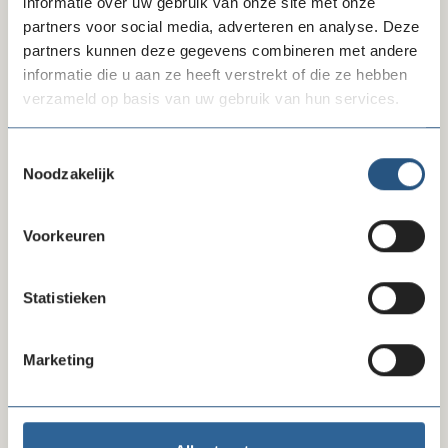
informatie over uw gebruik van onze site met onze
zijn exclusief toegankelijk voor leden. Bekijk
alle
partners voor social media, adverteren en analyse. Deze
inkoopafspraken
, verdeeld over 10 categorieën.
partners kunnen deze gegevens combineren met andere
Tarieven en kortingen staan meestal achter de inlog,
en
informatie die u aan ze heeft verstrekt of die ze hebben
zijn alleen toegankelijk voor leden.
verzameld op basis van uw gebruik van hun services.
Toestemmingsselectie
Bekijk ook
Noodzakelijk
Onze inkoopkorting bij Gimd
Voorkeuren
Statistieken
Marketing
Delen via LinkedIn
Delen via Facebook
Delen