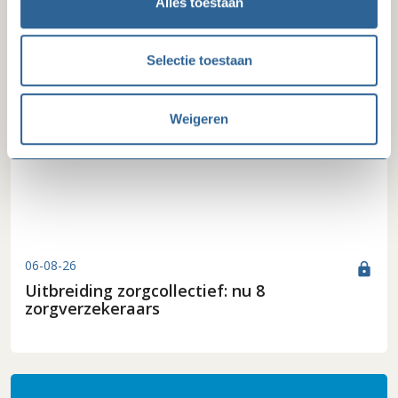
Alles toestaan
Laatste ledenberichten
Selectie toestaan
Weigeren
06-08-26
lock
Uitbreiding zorgcollectief: nu 8
zorgverzekeraars