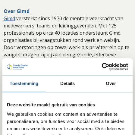
Over
Gimd
Gimd
versterkt sinds 1970 de mentale veerkracht van
medewerkers, teams en leidinggevenden. Met 125
professionals op circa 40 locaties ondersteunt Gimd
organisaties bij vraagstukken rond werk en welzijn.
Door verstoringen op zowel werk-als privéterrein op te
vangen, dragen zij bij aan een gezonde, effectieve
werkomgeving waarin belangen van werkgever en
werknemer in balans zijn. Alle professionals zijn
aangesloten bij erkende beroepsverenigingen, wat
staat voor kwaliteit en zorgvuldigheid.
Toestemming
Details
Over
Wil je meer weten?
Neem dan contact op met Mary Vos, bedrijfsadviseur bij
Deze website maakt gebruik van cookies
Gimd, via 06 - 22 45 86 97.
We gebruiken cookies om content en advertenties te
personaliseren, om functies voor social media te bieden
Goede Doelen Nederland heeft met
meer dan 50
en om ons websiteverkeer te analyseren. Ook delen we
leveranciers ledenkorting afgesproken. Deze kortingen