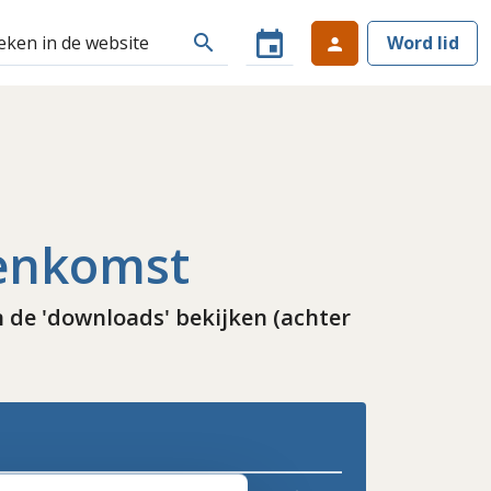
event
search
Word lid
person
eenkomst
 de 'downloads' bekijken (achter