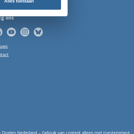
Alles toestaan
lg ons
euws
tact
Doelen Nederland – Gebruik van content alleen met toestemming.