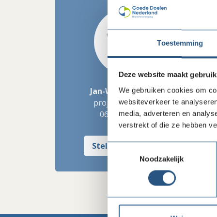
Toestemming
Deze website maakt gebruik
We gebruiken cookies om cont
Jan-Willem de Bruin
websiteverkeer te analyseren
projectcoördinator
media, adverteren en analys
06 - 51 82 28 54
verstrekt of die ze hebben v
Stel mij een vraag
Toestemmingsselectie
Noodzakelijk