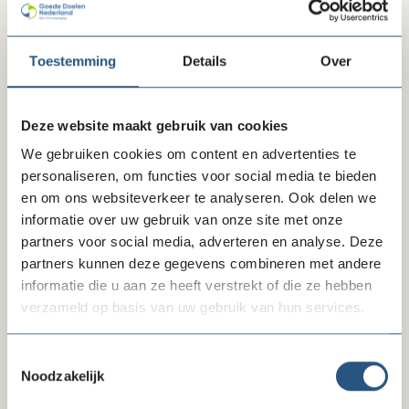
De heer Van Ballekom (VVD) vroeg of deze toezegging
van de minister om in overleg te gaan met de minister
van EZ ook voor de algemene bepaling inzake het
Toestemming
Details
Over
verbod van telefonische benadering van klanten of
potentiële klanten geldt? Dat lijkt niet het geval. Op deze
vraag over amendement Flach antwoordde de minister
Deze website maakt gebruik van cookies
namelijk dat het amendement ziet op een verbod op
telemarketing op basis van de klantrelatie, niet op een
We gebruiken cookies om content en advertenties te
verbod op telemarketing in zijn algemeenheid. Dat
personaliseren, om functies voor social media te bieden
laatste zou Europeesrechtelijk ook niet mogen.
en om ons websiteverkeer te analyseren. Ook delen we
informatie over uw gebruik van onze site met onze
Goede Doelen Nederland zal ook de komende periode
partners voor social media, adverteren en analyse. Deze
bij de overheid en politiek het belang blijven
partners kunnen deze gegevens combineren met andere
benadrukken voor goede doelen om telefonisch contact
informatie die u aan ze heeft verstrekt of die ze hebben
te kunnen hebben met hun donateurs, vrijwilligers en
verzameld op basis van uw gebruik van hun services.
diegenen die een manifestatie hebben bijgewoond.
Toestemmingsselectie
Noodzakelijk
Delen via LinkedIn
Delen via Facebook
Delen