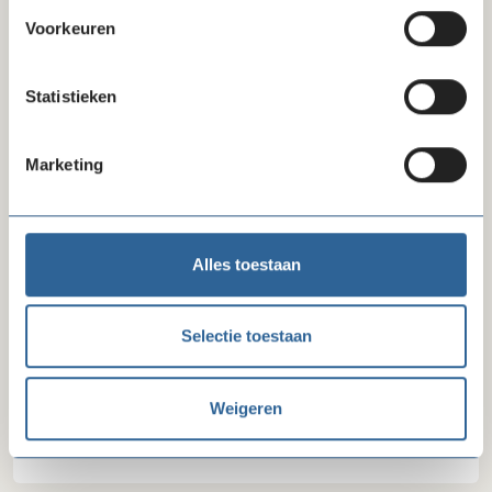
Voorkeuren
Statistieken
Laatste nieuws
Marketing
Alles toestaan
Selectie toestaan
10-07-26
Weigeren
Reactie FD-artikel gegevensverzameling