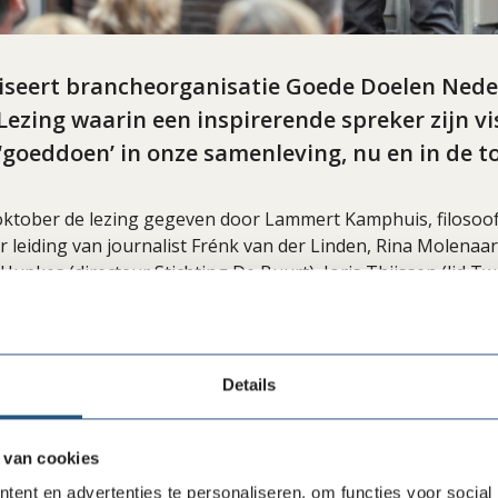
niseert brancheorganisatie Goede Doelen Ned
ezing waarin een inspirerende spreker zijn vi
‘goeddoen’ in onze samenleving, nu en in de 
 oktober de lezing gegeven door Lammert Kamphuis, filosoof
r leiding van journalist Frénk van der Linden, Rina Molenaa
Hupkes (directeur Stichting De Buurt), Joris Thijssen (lid 
en Wytske Postma (lid Tweede Kamer NSC) in gesprek over 
n goede doelen in een steeds meer gepolariseerde samenlev
g gebruikte Kamphuis de metafoor van de walvis en de bidsp
Details
manieren van kijken te illustreren. De bidsprinkhaankreeft z
e walvis, niet in zwart-wit, maar in meer kleuren dan de men
itbenadering symboliseert zonder nuance, staat de bidspri
 van cookies
rschillende perspectieven. Kamphuis gebruikte deze vergel
ent en advertenties te personaliseren, om functies voor social