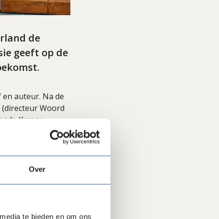
erland de
sie geeft op de
toekomst.
 en auteur. Na de
r (directeur Woord
Tweede Kamer
de unieke en
ing.
rinkhaankreeft om
Over
iet de wereld, in
s kent. Waar de
nkhaankreeft voor
ijking om de
 media te bieden en om ons