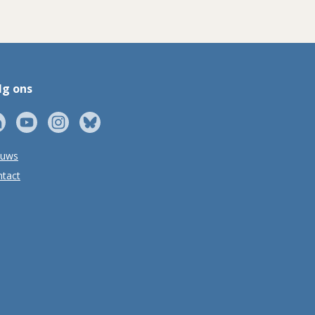
lg ons
euws
tact