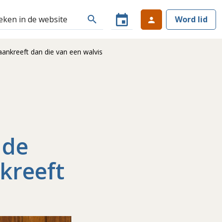
event
search
Word lid
person
ankreeft dan die van een walvis
 de
kreeft