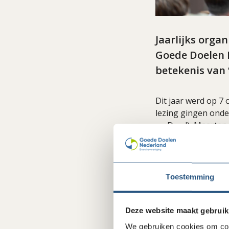
Jaarlijks orga
Goede Doelen L
betekenis van 
Dit jaar werd op 7
lezing gingen onde
en Daad), Maarten 
GroenLinks-PvdA) 
verbindende rol va
Tijdens zijn lezin
Toestemming
twee verschillende 
tegenstelling tot d
walvis een zwart-w
Deze website maakt gebruik
het innemen van ve
We gebruiken cookies om cont