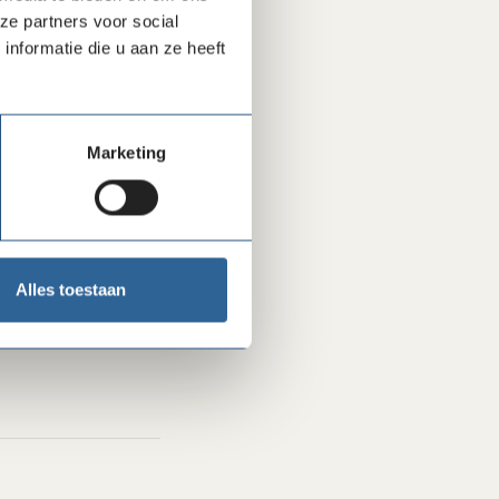
ar steeds vaker
ze partners voor social
eid’, het vermogen
nformatie die u aan ze heeft
oelen aan om zich
er Linden. Rina
Marketing
en (GroenLinks-
goede doelen in
isteren, begrip en
Alles toestaan
et de Goede Doelen