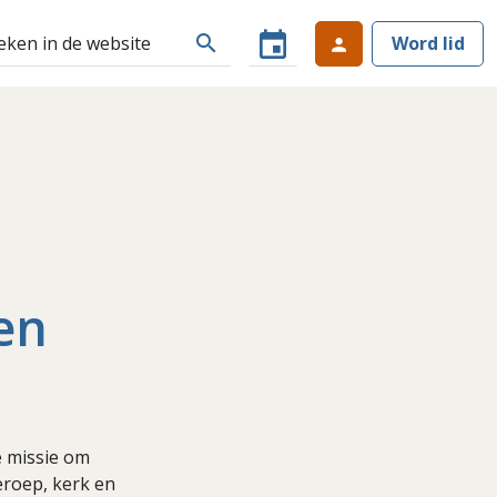
event
search
Word lid
person
en
e missie om
eroep, kerk en