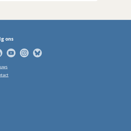
lg ons
euws
tact