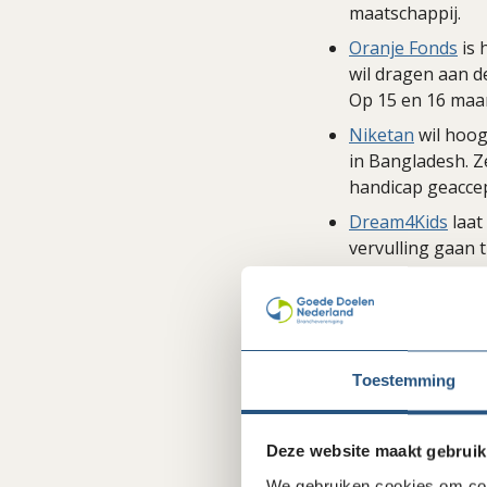
maatschappij.
Oranje Fonds
is 
wil dragen aan de
Op 15 en 16 maar
Niketan
wil hoog
in Bangladesh. Z
handicap geacce
Dream4Kids
laat
vervulling gaan 
behandelplan van
durft te kijken.
Stichting 010010
voor alle leefti
Toestemming
organisaties zoa
Deze website maakt gebruik
De
Delen
We gebruiken cookies om cont