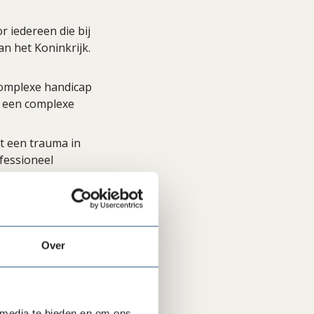
r iedereen die bij
an het Koninkrijk.
complexe handicap
t een complexe
t een trauma in
fessioneel
naar de toekomst
elijk te maken
ten waarmee
Over
steund.
 media te bieden en om ons