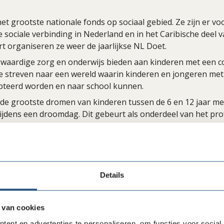
het grootste nationale fonds op sociaal gebied. Ze zijn er voo
 sociale verbinding in Nederland en in het Caribische deel v
t organiseren ze weer de jaarlijkse NL Doet.
waardige zorg en onderwijs bieden aan kinderen met een 
e streven naar een wereld waarin kinderen en jongeren me
pteerd worden en naar school kunnen.
 de grootste dromen van kinderen tussen de 6 en 12 jaar me
tijdens een droomdag. Dit gebeurt als onderdeel van het pro
 het kind, wanneer de situatie stabiel is en het kind weer 
vult het onderwijs aan met initiatieven om techniek toegank
jden. Daarvoor doen ze onderzoek en ontwikkelen ze produc
Details
ls scholen, bedrijven musea en verenigingen worden onder
 van cookies
len via LinkedIn
Delen via Facebook
ent en advertenties te personaliseren, om functies voor social