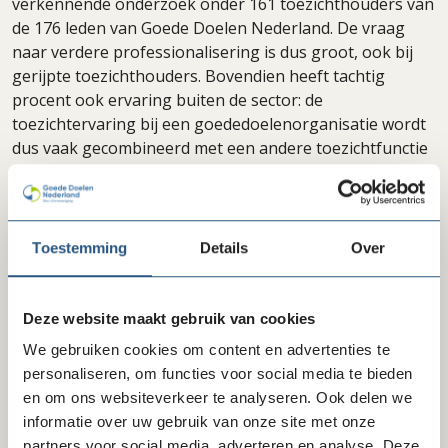
verkennende onderzoek onder 161 toezichthouders van
de 176 leden van Goede Doelen Nederland. De vraag
naar verdere professionalisering is dus groot, ook bij
gerijpte toezichthouders. Bovendien heeft tachtig
procent ook ervaring buiten de sector: de
toezichtervaring bij een goededoelenorganisatie wordt
dus vaak gecombineerd met een andere toezichtfunctie
in de semipublieke sector of een commissariaat in het
bedrijfsleven, waardoor kruisbestuiving kan
plaatsvinden.
Toestemming
Details
Over
Een andere belangrijke uitkomst van het onderzoek: de
toezichthouders gebruiken vooral interne bronnen
voor hun informatievoorziening, een minderheid
Deze website maakt gebruik van cookies
raadpleegt externe bronnen. Wat betreft de eigen
We gebruiken cookies om content en advertenties te
behoefte aan informatie en professionalisering geeft
personaliseren, om functies voor social media te bieden
38% aan behoefte te hebben aan specifieke
en om ons websiteverkeer te analyseren. Ook delen we
opleidingsmogelijkheden voor toezichthouders in de
informatie over uw gebruik van onze site met onze
goededoelensector, vooral op het gebied van
partners voor social media, adverteren en analyse. Deze