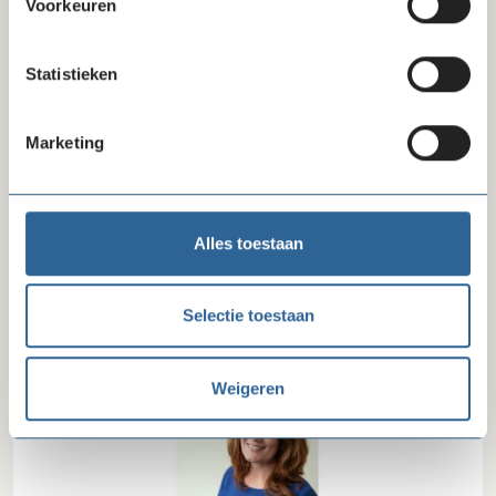
Voorkeuren
Statistieken
Marketing
09-07-26
Beëindiging convenant na invoering recht
Alles toestaan
op zakelijke basisbetaalrekening
Selectie toestaan
Weigeren