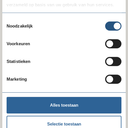
verzameld op basis van uw gebruik van hun services.
Toestemmingsselectie
Noodzakelijk
Voorkeuren
10-07-26
Reactie FD-artikel gegevensverzameling
Statistieken
Marketing
Alles toestaan
Selectie toestaan