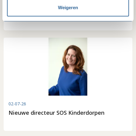
Beëindiging convenant na invoering recht
Weigeren
op zakelijke basisbetaalrekening
02-07-26
Nieuwe directeur SOS Kinderdorpen