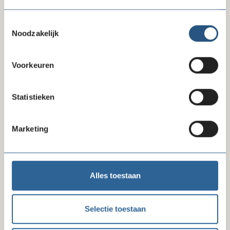
Toestemmingsselectie
Noodzakelijk
10-07-26
Voorkeuren
Reactie FD-artikel gegevensverzameling
Statistieken
Marketing
Alles toestaan
Selectie toestaan
09-07-26