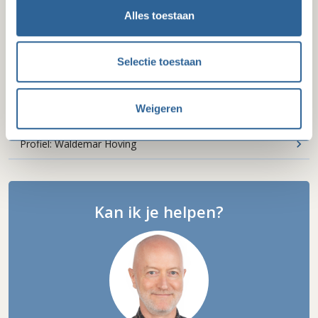
Alles toestaan
Profiel: Judith van Dalen
Profiel: Marieke Mosterd-Hubregtse
Selectie toestaan
Profiel: Marijke Poort
Weigeren
Profiel: Sylvia Fagel
Profiel: Waldemar Hoving
Kan ik je helpen?