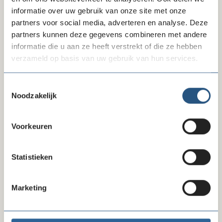
en nieuwe richtingen mogelijk.
informatie over uw gebruik van onze site met onze
partners voor social media, adverteren en analyse. Deze
Naast mijn werk in organisaties ben ik moeder van twee
partners kunnen deze gegevens combineren met andere
topsportende kinderen en ben ik actief in hun
informatie die u aan ze heeft verstrekt of die ze hebben
atletiekvereniging. Ook daar werk ik aan sterke relaties,
verzameld op basis van uw gebruik van hun services.
ambitie en strategie, veelal via de kracht van verhalen.
Toestemmingsselectie
Noodzakelijk
Wil je mij inschakelen? Neem dan contact op met
Jan-Willem de Bruin via
Voorkeuren
debruin@goededoelennederland.nl
of
020 422 99 77
.
Statistieken
Onze HR-adviseurs
Marketing
Profiel: Audrey Lo-A-Foe
Profiel: Cathelijne Westerveld