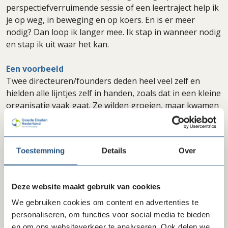
perspectiefverruimende sessie of een leertraject help ik
je op weg, in beweging en op koers. En is er meer
nodig? Dan loop ik langer mee. Ik stap in wanneer nodig
en stap ik uit waar het kan.
Een voorbeeld
Twee directeuren/founders deden heel veel zelf en
hielden alle lijntjes zelf in handen, zoals dat in een kleine
organisatie vaak gaat. Ze wilden groeien, maar kwamen
er niet aan toe om iets te doen met alle ideeën die ze
hadden. In 10 gesprekken in een periode van 8 maanden
heb ik met twee directeuren/founders gewerkt aan de
Toestemming
Details
Over
professionalisering van de organisatie. Wat voor
organisatie heb je nodig? Wat mag niet veranderen? We
keken naar rolverdeling, werkverdeling, besluitvorming,
Deze website maakt gebruik van cookies
standaardisatie van processen en nieuwe
overlegvormen. We probeerden uit en behielden wat
We gebruiken cookies om content en advertenties te
werkte. Ook de relatie tussen de directeuren namen we
personaliseren, om functies voor social media te bieden
onder de loep. De basis die daar ontstond, maakte groei
en om ons websiteverkeer te analyseren. Ook delen we