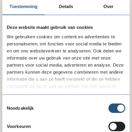
maken van wat er in hun hoofd en hart omgaat. Met de
Toestemming
Details
Over
social media van Villa Pinedo zorgt zij er onder andere
voor dat steeds meer kinderen met gescheiden ouders
online (h)erkenning, hoop, liefde en steun vinden.
Deze website maakt gebruik van cookies
Jeffrey van Heck is adviseur online marketing & social
We gebruiken cookies om content en advertenties te
media bij Natuurmonumenten. De vereniging met
personaliseren, om functies voor social media te bieden
880.000 leden en donateurs groeit al jaren en met name
en om ons websiteverkeer te analyseren. Ook delen we
online heeft hier een gigantische bijdrage in gehad. Hij
informatie over uw gebruik van onze site met onze
houdt zich dagelijks bezig met het benutten van (online)
partners voor social media, adverteren en analyse. Deze
kansen, het opzetten en optimaliseren van campagnes,
partners kunnen deze gegevens combineren met andere
coachen van boswachters, aansturen van de social
informatie die u aan ze heeft verstrekt of die ze hebben
content productie en het webcare team.
verzameld op basis van uw gebruik van hun services.
Moderator van het webinar is Marie-Claire de Waal,
Toestemmingsselectie
partner/strateeg bij communicatiebureau WWAV.
Noodzakelijk
Bekijk hieronder de opname.
Voorkeuren