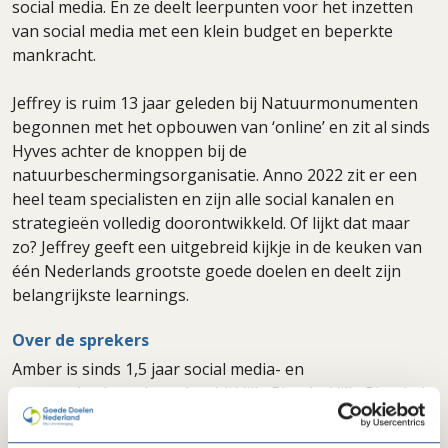
social media. En ze deelt leerpunten voor het inzetten
van social media met een klein budget en beperkte
mankracht.
Jeffrey is ruim 13 jaar geleden bij Natuurmonumenten
begonnen met het opbouwen van ‘online’ en zit al sinds
Hyves achter de knoppen bij de
natuurbeschermingsorganisatie. Anno 2022 zit er een
heel team specialisten en zijn alle social kanalen en
strategieën volledig doorontwikkeld. Of lijkt dat maar
zo? Jeffrey geeft een uitgebreid kijkje in de keuken van
één Nederlands grootste goede doelen en deelt zijn
belangrijkste learnings.
Over de sprekers
Amber is sinds 1,5 jaar social media- en
communicatiemedewerker bij Villa Pinedo. Villa Pinedo is
het podium waar kinderen en jongeren met gescheiden
ouders hun ervaringen delen en volwassenen bewust