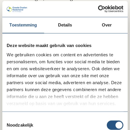
mate van transparantie. Voor goede doelen actief in
ontwikkelingssamenwerking bestaan de gedragscode
en ISO9001 kwaliteitsstandaarden van Partos.
Toestemming
Details
Over
Het is goed nieuws dat de onderzoekers waarde
toekennen aan de zelfregulering in de sector en de CBF-
Deze website maakt gebruik van cookies
Erkenning in het bijzonder. Het is nu aan een nieuw
kabinet om opvolging te geven aan deze rapporten en
We gebruiken cookies om content en advertenties te
te komen met een beleidsreactie. Goede Doelen
personaliseren, om functies voor social media te bieden
Nederland zal mede op basis van deze uitkomsten bij de
en om ons websiteverkeer te analyseren. Ook delen we
bij het betalingsverkeer betrokken partijen, zoals
informatie over uw gebruik van onze site met onze
overheid, toezichthouder DNB en banken blijven
partners voor social media, adverteren en analyse. Deze
aandringen op passende risico-gebaseerde controle van
partners kunnen deze gegevens combineren met andere
erkende goede doelen. Dit ligt in lijn met de standaard
informatie die u aan ze heeft verstrekt of die ze hebben
die de NVB heeft opgesteld voor de non-profit sector.
verzameld op basis van uw gebruik van hun services.
Lees hier de volledige rapporten.
Toestemmingsselectie
Noodzakelijk