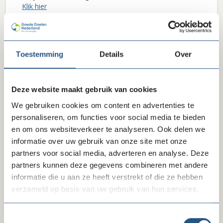
Klik hier
Toestemming
Details
Over
ALV
Deze website maakt gebruik van cookies
ALV 24 juni 2026
We gebruiken cookies om content en advertenties te
Extra ALV 12 januari 2026
personaliseren, om functies voor social media te bieden
en om ons websiteverkeer te analyseren. Ook delen we
ALV 27 november 2025
informatie over uw gebruik van onze site met onze
partners voor social media, adverteren en analyse. Deze
ALV 26 juni 2025
partners kunnen deze gegevens combineren met andere
informatie die u aan ze heeft verstrekt of die ze hebben
Extra ALV 20 januari 2025
verzameld op basis van uw gebruik van hun services.
ALV 28 november 2024
Toestemmingsselectie