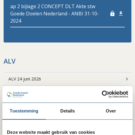
ap 2 bijlage 2 CONCEPT DLT Akte stw
Goede Doelen Nederland - ANBI 31-10-
lock
2024
ALV
ALV 24 juni 2026
Extra ALV 12 januari 2026
ALV 27 november 2025
Toestemming
Details
Over
ALV 26 juni 2025
Extra ALV 20 januari 2025
Deze website maakt gebruik van cookies