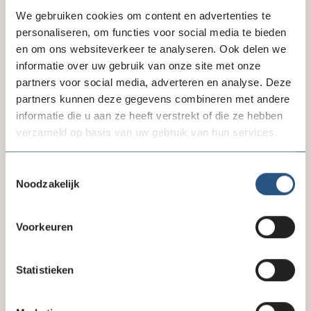
We gebruiken cookies om content en advertenties te
ALV 28 november 2024
personaliseren, om functies voor social media te bieden
en om ons websiteverkeer te analyseren. Ook delen we
ALV 27 juni 2024
informatie over uw gebruik van onze site met onze
partners voor social media, adverteren en analyse. Deze
Extra ALV 22 januari 2024
partners kunnen deze gegevens combineren met andere
ALV 30 november 2023
informatie die u aan ze heeft verstrekt of die ze hebben
verzameld op basis van uw gebruik van hun services.
ALV 24 november 2022
Toestemmingsselectie
Extra ALV 12 juli 2022
Noodzakelijk
ALV 22 juni 2022
Voorkeuren
ALV 25 NOVEMBER 2021
Statistieken