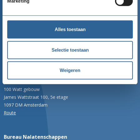
Marketing
Goede Doelen Nederland
Alles toestaan
Telefoon
020 422 99 77
Selectie toestaan
Email
info@goededoelennederland.nl
Weigeren
Adres
100 Watt gebouw
James Wattstraat 100, 5e etage
1097 DM Amsterdam
Route
Bureau Nalatenschappen