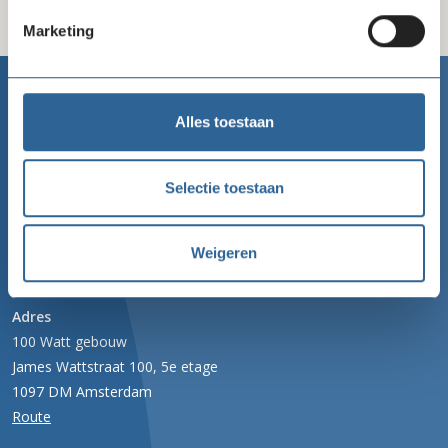
Marketing
Goede Doelen Nederland
Alles toestaan
Telefoon
Selectie toestaan
020 422 99 77
Email
Weigeren
info@goededoelennederland.nl
Adres
100 Watt gebouw
James Wattstraat 100, 5e etage
1097 DM Amsterdam
Route