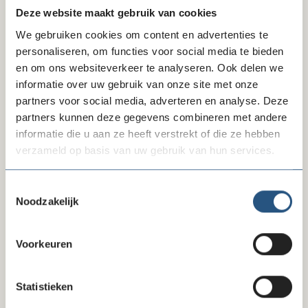
ALV 26 juni 2025
Deze website maakt gebruik van cookies
Extra ALV 20 januari 2025
We gebruiken cookies om content en advertenties te
personaliseren, om functies voor social media te bieden
ALV 28 november 2024
en om ons websiteverkeer te analyseren. Ook delen we
informatie over uw gebruik van onze site met onze
ALV 27 juni 2024
partners voor social media, adverteren en analyse. Deze
partners kunnen deze gegevens combineren met andere
Extra ALV 22 januari 2024
informatie die u aan ze heeft verstrekt of die ze hebben
verzameld op basis van uw gebruik van hun services.
ALV 30 november 2023
ALV 24 november 2022
Toestemmingsselectie
Noodzakelijk
Extra ALV 12 juli 2022
ALV 22 juni 2022
Voorkeuren
ALV 25 NOVEMBER 2021
Statistieken