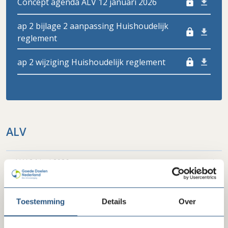
Concept agenda ALV 12 januari 2026
lock
ap 2 bijlage 2 aanpassing Huishoudelijk
lock
reglement
ap 2 wijziging Huishoudelijk reglement
lock
ALV
ALV 24 juni 2026
Extra ALV 12 januari 2026
Toestemming
Details
Over
ALV 27 november 2025