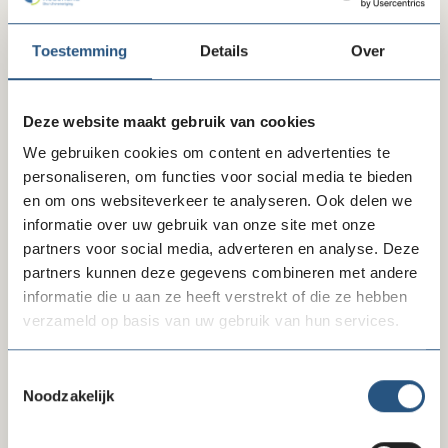
Denktank Duurzame Fondsenwerving
Toestemming
Details
Over
Groep Bestuurs- en Directiesecretarissen
Deze website maakt gebruik van cookies
ICT-overleg
We gebruiken cookies om content en advertenties te
Intervisiegroep Inkoop
personaliseren, om functies voor social media te bieden
en om ons websiteverkeer te analyseren. Ook delen we
Kennisgroep Vrijwilligersmanagement
informatie over uw gebruik van onze site met onze
partners voor social media, adverteren en analyse. Deze
Klankbordgroep Geven in Nederland
partners kunnen deze gegevens combineren met andere
informatie die u aan ze heeft verstrekt of die ze hebben
Klankbordgroep Public Affairs
verzameld op basis van uw gebruik van hun services.
Programmateam Nalaten
Toestemmingsselectie
Werkgroep Artificial Intelligence (AI)
Noodzakelijk
Werkgroep Betalingsverkeer