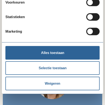
Voorkeuren
Werkgroep Impact
Statistieken
Werkgroep Integriteit
Werkgroep Nalaten
Marketing
Werkgroep Telemarketing
Alles toestaan
Kan ik je helpen?
Selectie toestaan
Weigeren