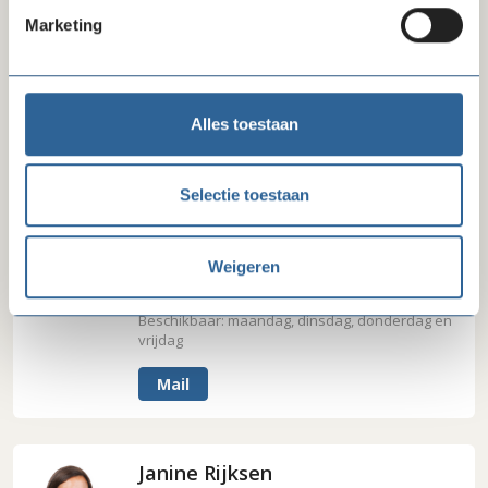
Iris van Wijk
Marketing
secretariaatsmedewerker
020 - 422 99 77
Beschikbaar: maandag, dinsdag,
woensdagochtend en donderdag
Alles toestaan
Mail
Selectie toestaan
Jan-Willem de Bruin
projectcoördinator
Weigeren
06 - 51 82 28 54
Beschikbaar: maandag, dinsdag, donderdag en
vrijdag
Mail
Janine Rijksen