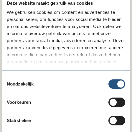
Deze website maakt gebruik van cookies
Elmara van Heyningen
We gebruiken cookies om content en advertenties te
programmacoördinator Socutera
personaliseren, om functies voor social media te bieden
06 214 937 61
en om ons websiteverkeer te analyseren. Ook delen we
Beschikbaar: dinsdag, woensdag en vrijdag
informatie over uw gebruik van onze site met onze
partners voor social media, adverteren en analyse. Deze
Mail
partners kunnen deze gegevens combineren met andere
informatie die u aan ze heeft verstrekt of die ze hebben
verzameld op basis van uw gebruik van hun services.
Gonnie Wanner-Blonk
juridisch medewerker
Toestemmingsselectie
Noodzakelijk
06-221 302 25
Beschikbaar: maandag, dinsdag, woensdag en
vrijdag
Voorkeuren
Mail
Statistieken