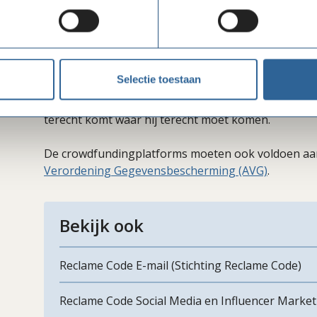
Crowdfunding
Vanaf 1 januari 2024 kunnen crowdfundingplatform
aanvragen bij het CBF, dit is het
CBF Erkend Donati
Europa en specifiek op donatieplatforms die een s
Selectie toestaan
worden voldaan, gaan onder andere over transpara
goed bestuur. De naleving ervan geeft de donateur 
terecht komt waar hij terecht moet komen.
De crowdfundingplatforms moeten ook voldoen aan
Verordening Gegevensbescherming (AVG)
.
Bekijk ook
Reclame Code E-mail (Stichting Reclame Code)
Reclame Code Social Media en Influencer Market