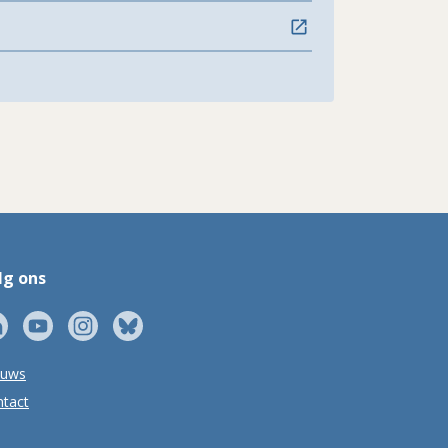
lg ons
euws
tact