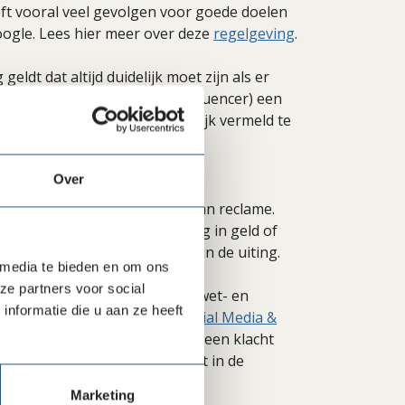
ft vooral veel gevolgen voor goede doelen
ogle. Lees hier meer over deze
regelgeving
.
eldt dat altijd duidelijk moet zijn als er
vlogger, content creator of influencer) een
teerder, dient dat uitdrukkelijk vermeld te
Over
jk moet zijn als er sprake is van reclame.
r of influencer) een vergoeding in geld of
drukkelijk vermeld te worden in de uiting.
 media te bieden en om ons
ze partners voor social
ich houden aan verschillende wet- en
nformatie die u aan ze heeft
etgeving en
Reclame Code Social Media &
onsumenten en andere partijen een klacht
 2025 zijn de regels aangepast in de
Marketing