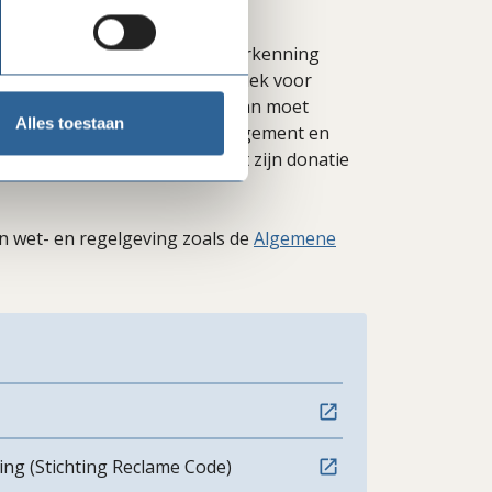
s (of donatieplatforms) een erkenning
eplatform
. Het keurmerk is uniek voor
tichting zijn. De normen waaraan moet
Alles toestaan
ntie, degelijk financieel management en
een behoorlijke zekerheid dat zijn donatie
 wet- en regelgeving zoals de
Algemene
ing (Stichting Reclame Code)