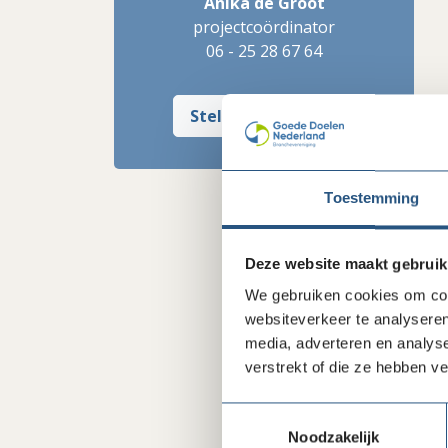
Anika de Groot
projectcoördinator
06 - 25 28 67 64
Stel mij een vraag
Toestemming
Deze website maakt gebruik
We gebruiken cookies om cont
websiteverkeer te analyseren
media, adverteren en analys
verstrekt of die ze hebben v
Toestemmingsselectie
Noodzakelijk