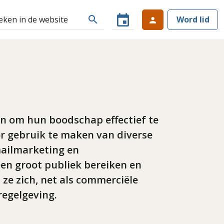
event
search
Word lid
person
in om hun boodschap effectief te
or gebruik te maken van diverse
mailmarketing en
en groot publiek bereiken en
ze zich, net als commerciële
regelgeving.