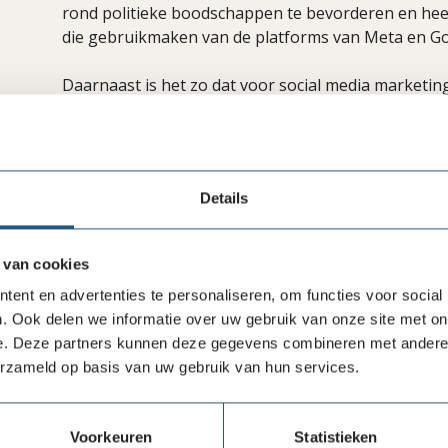
rond politieke boodschappen te bevorderen en hee
die gebruikmaken van de platforms van Meta en Go
Daarnaast is het zo dat voor social media marketing g
sprake is van reclame. Indien een verspreider (dus 
vergoeding in geld of natura ontvangt van een adver
worden in de uiting.
Details
Influencermarketing
Ook voor influencermarketing geldt dat altijd duideli
Indien een verspreider (dus vlogger, content creato
 van cookies
natura ontvangt van een adverteerder, dient dat uit
ent en advertenties te personaliseren, om functies voor social
. Ook delen we informatie over uw gebruik van onze site met on
Influencers, vloggers en content creators moeten z
e. Deze partners kunnen deze gegevens combineren met andere i
regelgeving, namelijk de Mediawet, consumentenw
erzameld op basis van uw gebruik van hun services.
Influencermarketing (RSM)
. Bij klachten kunnen c
indienen bij de Reclame Code Commissie. Per 16 juni
Mediawet, lees hier meer over deze
wetgeving
.
Voorkeuren
Statistieken