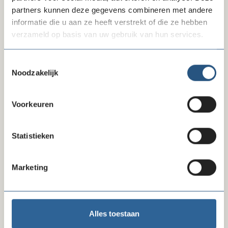
Schenken en nalaten
partners kunnen deze gegevens combineren met andere
informatie die u aan ze heeft verstrekt of die ze hebben
Vermogensbeleid en beleggingen
verzameld op basis van uw gebruik van hun services.
Verslaggeving
Toestemmingsselectie
Noodzakelijk
Kan ik je helpen?
Voorkeuren
Statistieken
Marketing
Patricia van Ogtrop
juridisch secretaresse Bureau Nalatenschappen
Alles toestaan
020 - 716 49 00