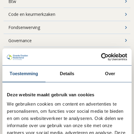
Btw
Code en keurmerkzaken
Fondsenwerving
Governance
HR-strategie en beloningsregeling
Impactgericht werken
Toestemming
Details
Over
Integriteit
(Inter)nationale vermogensfondsen en institutionele
Deze website maakt gebruik van cookies
donoren
We gebruiken cookies om content en advertenties te
personaliseren, om functies voor social media te bieden
Juridisch
en om ons websiteverkeer te analyseren. Ook delen we
Pensioen
informatie over uw gebruik van onze site met onze
partners voor social media, adverteren en analyse. Deze