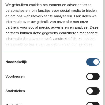
Helpdesk van deskundigen
We gebruiken cookies om content en advertenties te
personaliseren, om functies voor social media te bieden
Administratie en financieel advies
en om ons websiteverkeer te analyseren. Ook delen we
informatie over uw gebruik van onze site met onze
AVG
partners voor social media, adverteren en analyse. Deze
partners kunnen deze gegevens combineren met andere
Bestuur en politiek advies
informatie die u aan ze heeft verstrekt of die ze hebben
verzameld op basis van uw gebruik van hun services.
Betalingsverkeer
Btw
Toestemmingsselectie
Noodzakelijk
Code en keurmerkzaken
Fondsenwerving
Voorkeuren
Governance
Statistieken
HR-strategie en beloningsregeling