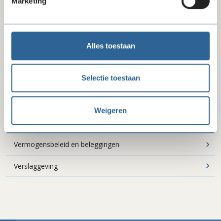
Marketing
Impactgericht werken
Integriteit
Alles toestaan
(Inter)nationale vermogensfondsen en institutionele
donoren
Selectie toestaan
Juridisch
Pensioen
Weigeren
Schenken en nalaten
Vermogensbeleid en beleggingen
Verslaggeving